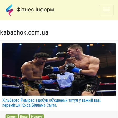
Фітнес Інформ
kabachok.com.ua
Хільберто Рамірес здобув об'єднаний титул у важкій вазі,
перемігши Кріса Біллама-Сміта.
Спорт
Бокс
Нокаут