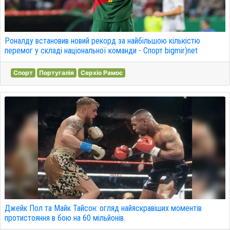
Роналду встановив новий рекорд за найбільшою кількістю
перемог у складі національної команди - Спорт bigmir)net
Спорт
Португалія
Серхіо Рамос
Джейк Пол та Майк Тайсон: огляд найяскравіших моментів
протистояння в бою на 60 мільйонів.