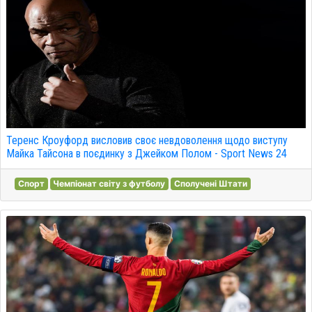
Теренс Кроуфорд висловив своє невдоволення щодо виступу
Майка Тайсона в поєдинку з Джейком Полом - Sport News 24
Спорт
Чемпіонат світу з футболу
Сполучені Штати