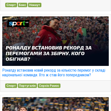
Спорт
Бокс
Нокаут
Роналду встановив новий рекорд за кількістю перемог у складі
національної команди. Хто ж став його попередником?
Спорт
Португалія
Серхіо Рамос