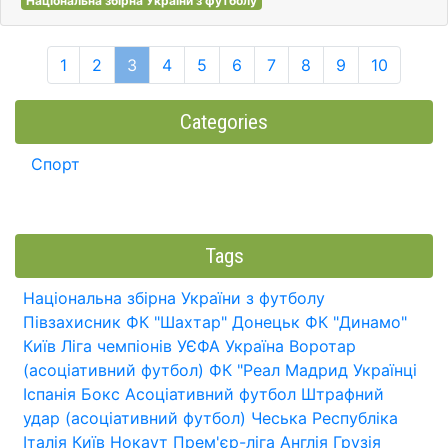
Національна збірна України з футболу
1
2
3
4
5
6
7
8
9
10
Categories
Спорт
Tags
Національна збірна України з футболу
Півзахисник
ФК "Шахтар" Донецьк
ФК "Динамо"
Київ
Ліга чемпіонів УЄФА
Україна
Воротар
(асоціативний футбол)
ФК "Реал Мадрид
Українці
Іспанія
Бокс
Асоціативний футбол
Штрафний
удар (асоціативний футбол)
Чеська Республіка
Італія
Київ
Нокаут
Прем'єр-ліга
Англія
Грузія