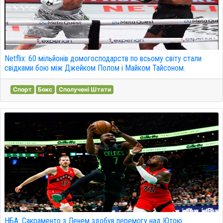
Netflix: 60 мільйонів домогосподарств по всьому світу стали
свідками бою між Джейком Полом і Майком Тайсоном.
Спорт
Бокс
Сполучені Штати
НБА: Сакраменто з Ленем здобув перемогу над Ютою