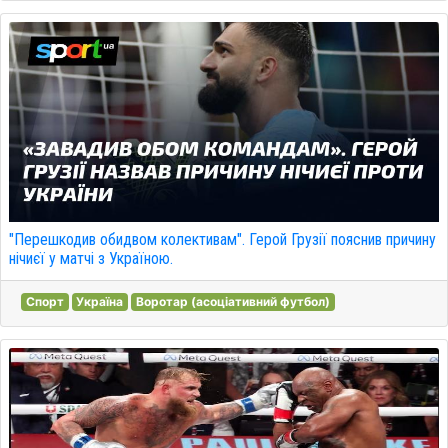
"Перешкодив обидвом колективам". Герой Грузії пояснив причину
нічиєї у матчі з Україною.
Спорт
Україна
Воротар (асоціативний футбол)