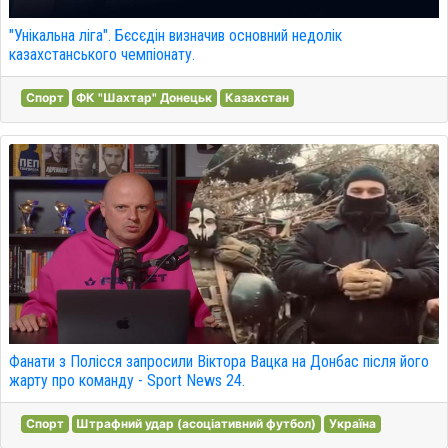
"Унікальна ліга". Бєсєдін визначив основний недолік
казахстанського чемпіонату.
Спорт
ФК "Шахтар" Донецьк
Казахстан
Фанати з Полісся запросили Віктора Вацка на Донбас після його
жарту про команду - Sport News 24.
Спорт
Штрафний удар (асоціативний футбол)
Україна