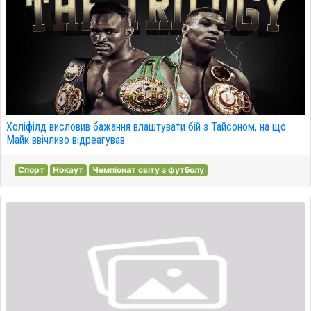
Холіфілд висловив бажання влаштувати бій з Тайсоном, на що
Майк ввічливо відреагував.
Спорт
Нокаут
Чемпіонат світу з футболу