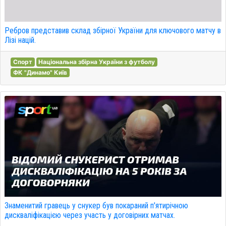
Ребров представив склад збірної України для ключового матчу в
Лізі націй.
Спорт
Національна збірна України з футболу
ФК "Динамо" Київ
Знаменитий гравець у снукер був покараний п'ятирічною
дискваліфікацією через участь у договірних матчах.