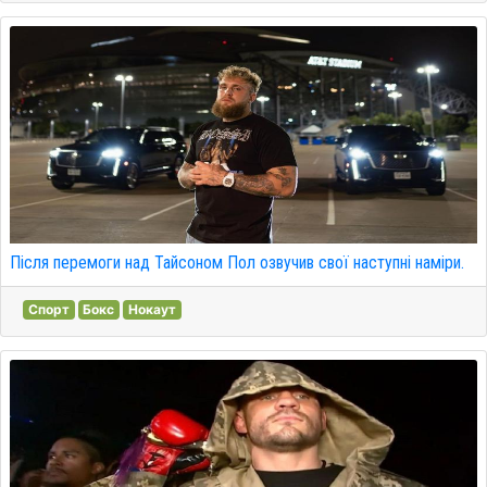
Після перемоги над Тайсоном Пол озвучив свої наступні наміри.
Спорт
Бокс
Нокаут