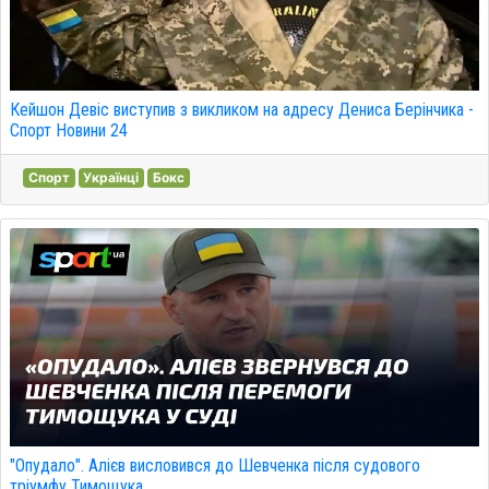
Кейшон Девіс виступив з викликом на адресу Дениса Берінчика -
Спорт Новини 24
Спорт
Українці
Бокс
"Опудало". Алієв висловився до Шевченка після судового
тріумфу Тимощука.