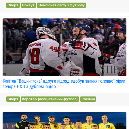
Спорт
Нокаут
Чемпіонат світу з футболу
Капітан "Вашингтона" вдруге підряд здобув звання головної зірки
вечора НХЛ з дублем: відео.
Спорт
Воротар (асоціативний футбол)
Росіяни