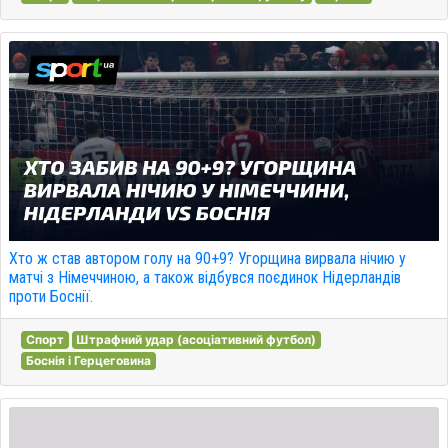
Хто ж став автором голу на 90+9? Угорщина вирвала нічию у
матчі з Німеччиною, а також відбувся поєдинок Нідерландів
проти Боснії.
Спорт
Штрафний удар (асоціативний футбол)
Боснія і Герцеговина