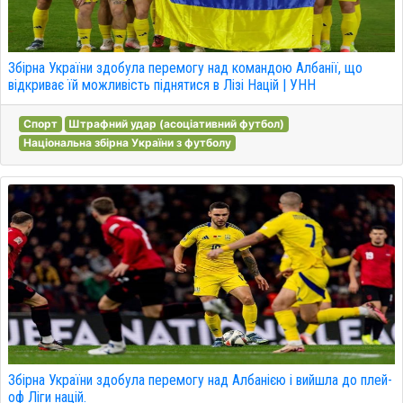
Збірна України здобула перемогу над командою Албанії, що
відкриває їй можливість піднятися в Лізі Націй | УНН
Спорт
Штрафний удар (асоціативний футбол)
Національна збірна України з футболу
Збірна України здобула перемогу над Албанією і вийшла до плей-
оф Ліги націй.