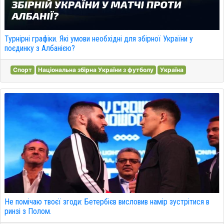
Турнірні графіки. Які умови необхідні для збірної України у
поєдинку з Албанією?
Спорт
Національна збірна України з футболу
Україна
Не помічаю твоєї згоди: Бетербієв висловив намір зустрітися в
ринзі з Полом.