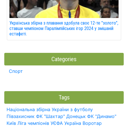
Українська збірна з плавання здобула своє 12-те "золото",
ставши чемпіоном Паралімпійських ігор 2024 у змішаній
естафеті.
Categories
Спорт
Tags
Національна збірна України з футболу
Півзахисник
ФК "Шахтар" Донецьк
ФК "Динамо"
Київ
Ліга чемпіонів УЄФА
Україна
Воротар