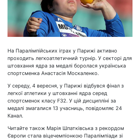
На Паралімпійських іграх у Парижі активно
проходить легкоатлетичний турнір. У секторі для
штовхання ядра за медалі боролася українська
спортсменка Анастасія Москаленко.
У середу, 4 вересня, у Парижі відбувся фінал з
легкої атлетики у штовханні ядра серед
спортсменок класу F32. У цій дисципліні за
медалі змагалися 13 учасниць, повідомляє 24
Канал.
Читайте також Марія Шпатківська з рекордом
Європи стала віцечемпіонкою Паралімпіади зі