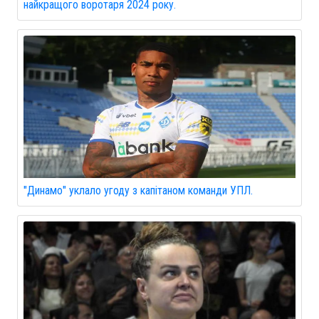
найкращого воротаря 2024 року.
"Динамо" уклало угоду з капітаном команди УПЛ.