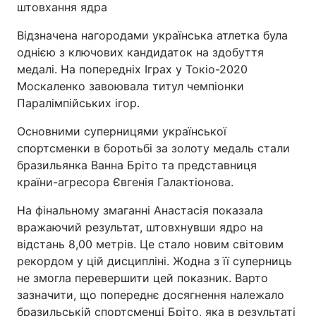
штовхання ядра
Відзначена нагородами українська атлетка була
однією з ключових кандидаток на здобуття
медалі. На попередніх Іграх у Токіо-2020
Москаленко завоювала титул чемпіонки
Паралімпійських ігор.
Основними суперницями української
спортсменки в боротьбі за золоту медаль стали
бразильянка Ванна Бріто та представниця
країни-агресора Євгенія Галактіонова.
На фінальному змаганні Анастасія показала
вражаючий результат, штовхнувши ядро на
відстань 8,00 метрів. Це стало новим світовим
рекордом у цій дисципліні. Жодна з її суперниць
не змогла перевершити цей показник. Варто
зазначити, що попереднє досягнення належало
бразильській спортсменці Бріто, яка в результаті