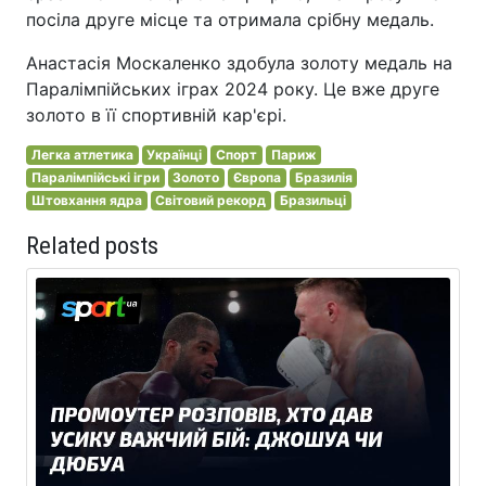
посіла друге місце та отримала срібну медаль.
Анастасія Москаленко здобула золоту медаль на
Паралімпійських іграх 2024 року. Це вже друге
золото в її спортивній кар'єрі.
Легка атлетика
Українці
Спорт
Париж
Паралімпійські ігри
Золото
Європа
Бразилія
Штовхання ядра
Світовий рекорд
Бразильці
Related posts