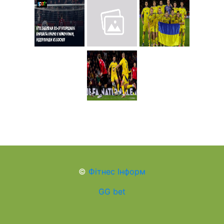
©
Фітнес Інформ
GG bet