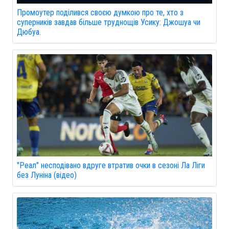
Промоутер поділився своєю думкою про те, хто з
суперників завдав більше труднощів Усику: Джошуа чи
Дюбуа.
"Реал" несподівано вдруге втратив очки в сезоні Ла Ліги
без Луніна (відео)