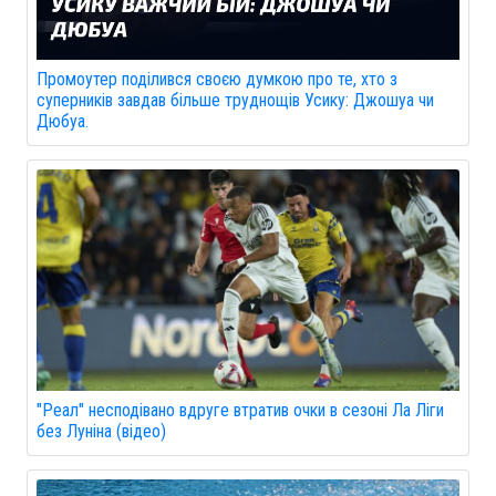
Промоутер поділився своєю думкою про те, хто з
суперників завдав більше труднощів Усику: Джошуа чи
Дюбуа.
"Реал" несподівано вдруге втратив очки в сезоні Ла Ліги
без Луніна (відео)