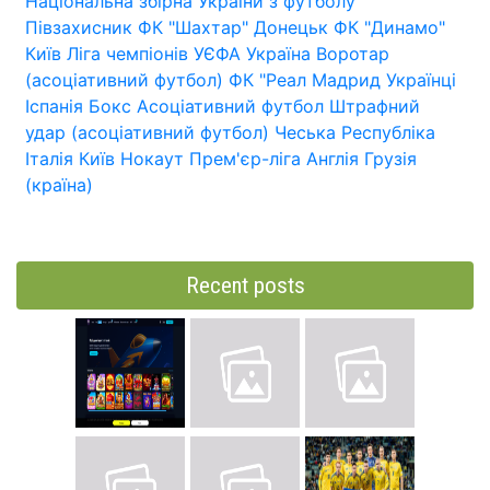
Національна збірна України з футболу
Півзахисник
ФК "Шахтар" Донецьк
ФК "Динамо"
Київ
Ліга чемпіонів УЄФА
Україна
Воротар
(асоціативний футбол)
ФК "Реал Мадрид
Українці
Іспанія
Бокс
Асоціативний футбол
Штрафний
удар (асоціативний футбол)
Чеська Республіка
Італія
Київ
Нокаут
Прем'єр-ліга
Англія
Грузія
(країна)
Recent posts