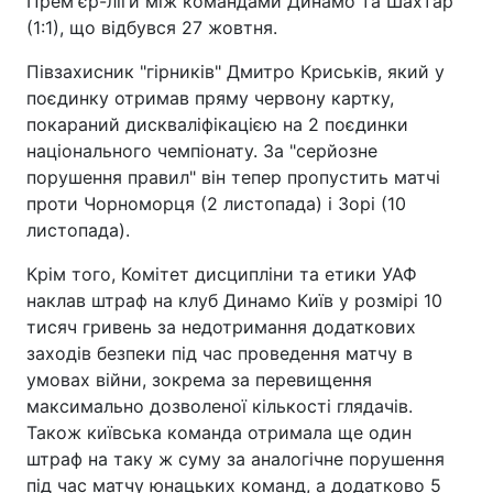
Прем'єр-ліги між командами Динамо та Шахтар
(1:1), що відбувся 27 жовтня.
Півзахисник "гірників" Дмитро Криськів, який у
поєдинку отримав пряму червону картку,
покараний дискваліфікацією на 2 поєдинки
національного чемпіонату. За "серйозне
порушення правил" він тепер пропустить матчі
проти Чорноморця (2 листопада) і Зорі (10
листопада).
Крім того, Комітет дисципліни та етики УАФ
наклав штраф на клуб Динамо Київ у розмірі 10
тисяч гривень за недотримання додаткових
заходів безпеки під час проведення матчу в
умовах війни, зокрема за перевищення
максимально дозволеної кількості глядачів.
Також київська команда отримала ще один
штраф на таку ж суму за аналогічне порушення
під час матчу юнацьких команд, а додатково 5