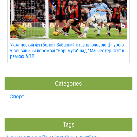
Український футболіст Забарний став ключовою фігурою
у сенсаційній перемозі "Борнмута" над "Манчестер Сіті" в
рамках АПЛ.
Categories
Спорт
Tags