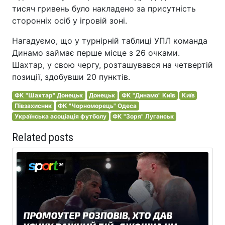
тисяч гривень було накладено за присутність
сторонніх осіб у ігровій зоні.
Нагадуємо, що у турнірній таблиці УПЛ команда
Динамо займає перше місце з 26 очками.
Шахтар, у свою чергу, розташувався на четвертій
позиції, здобувши 20 пунктів.
ФК "Шахтар" Донецьк
Донецьк
ФК "Динамо" Київ
Київ
Півзахисник
ФК "Чорноморець" Одеса
Українська асоціація футболу
ФК "Зоря" Луганськ
Related posts