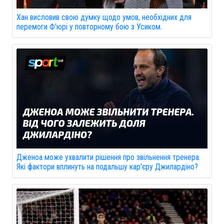
Хан висловив свою думку щодо умов, необхідних для
перемоги Ф'юрі у повторному бою з Усиком.
Дженоа може ухвалити рішення про звільнення тренера.
Які фактори вплинуть на подальшу кар'єру Джилардіно?