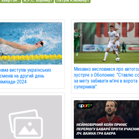
"Евертон".
A.F.C. Борнмут
Патрік Клюйверт
Михавко висловився про автого
ама виступів українських
зустрічі з Оболонню: "Ставлю со
сменів на другий день
за мету забивати м'ячі в ворота
імпіади-2024
суперників".