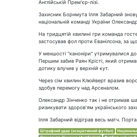
Англійській Прем'єр-лізі.
Захисник Борнмута Ілля Забарний знову
національній команді України Олександр
На тридцятій хвилині гри команда госте
застосував фол проти Еванілсона, за щ
У меншості "каноніри" утримувалися до 7
Першим забив Раян Крісті, який отрима
дотику влучив у верхній кут.
Через сім хвилин Клюйверт вразив ворот
здобув перемогу над Арсеналом.
Олександр Зінченко так і не отримав ш
ризикувати здоров'ям українського за
Ілля Забарний відіграв весь матч. Порта
Штрафний удар (асоціативний футбол)
Національн