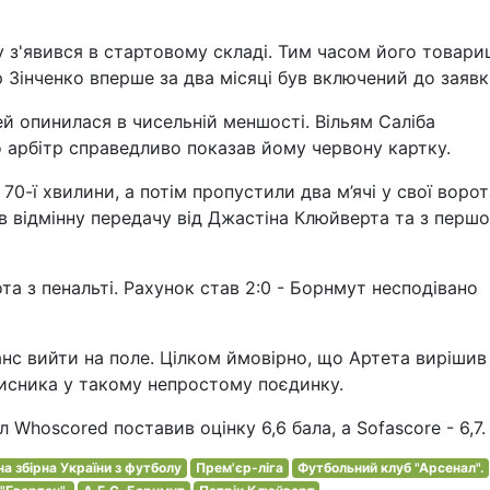
 з'явився в стартовому складі. Тим часом його товари
 Зінченко вперше за два місяці був включений до заявк
й опинилася в чисельній меншості. Вільям Саліба
о арбітр справедливо показав йому червону картку.
0-ї хвилини, а потім пропустили два м’ячі у свої ворот
в відмінну передачу від Джастіна Клюйверта та з першо
а з пенальті. Рахунок став 2:0 - Борнмут несподівано
анс вийти на поле. Цілком ймовірно, що Артета вирішив
хисника у такому непростому поєдинку.
л Whoscored поставив оцінку 6,6 бала, а Sofascore - 6,7.
а збірна України з футболу
Прем'єр-ліга
Футбольний клуб "Арсенал".