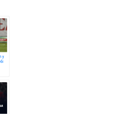
л у
бі