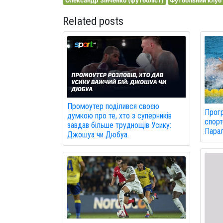
Олександр Зінченко (футболіст)
Футбольний клуб 
Related posts
Промоутер поділився своєю
Прогр
думкою про те, хто з суперників
спорт
завдав більше труднощів Усику:
Парал
Джошуа чи Дюбуа.