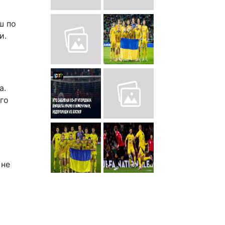
ш по
и.
а.
го
 не