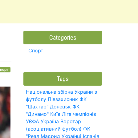
Categories
Спорт
порт
Tags
Національна збірна України з
футболу
Півзахисник
ФК
"Шахтар" Донецьк
ФК
"Динамо" Київ
Ліга чемпіонів
УЄФА
Україна
Воротар
(асоціативний футбол)
ФК
"Реал Мадрид
Українці
Іспанія