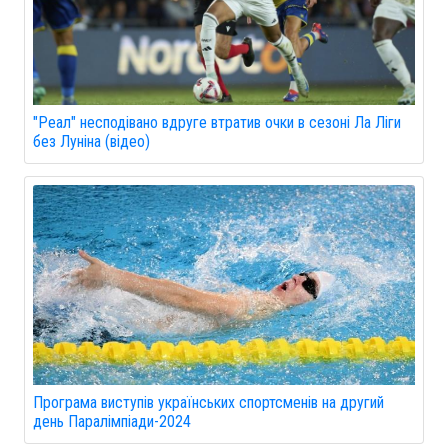
"Реал" несподівано вдруге втратив очки в сезоні Ла Ліги
без Луніна (відео)
Програма виступів українських спортсменів на другий
день Паралімпіади-2024