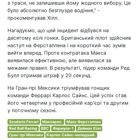
з траси, не залишивши йому жодного вибору. Це
було абсолютно безглузде водіння," -
прокоментував Хілл.
Нагадуємо, що цей інцидент відбувся на
десятому колі гонки. Британський пілот здійснив
наступ на Ферстаппена і на короткий час зумів
вийти вперед. Проте контратака Макса
виявилася ефективною, але виявилася за
межами правил. В результаті, лідер команди Ред
Булл отримав штраф у 20 секунд.
На Гран-прі Мексики тріумфував гонщик
команди Феррарі Карлос Сайнс. Цей успіх став
його четвертим у професійній кар'єрі та другим
у поточному сезоні.
Scuderia Ferrari
Макларен.
Макс Ферстаппен
Red Bull Racing
BBC
Формула-1
Деймон Хілл
Гран-прі Мексики
Карлос Сайнс-молодший.