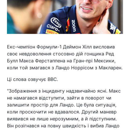
Екс-чемпіон Формули-1 Деймон Хілл висловив
своє невдоволення стосовно дій гонщика Ред
Булл Макса Ферстаппена на Гран-прі Мексики,
коли той змагався з Ландо Норрісом з Макларен.
Ці слова озвучує ВВС.
"Зображення з інциденту надзвичайно ясні. Макс
не намагався відступити, зайти в поворот чи
залишити простір для Ландо. Це була ситуація,
коли проскочити не вдавалося. Другий маневр
виявився не лише нерозумним, а й підступним.
Він розігнався на повну швидкість і вибив Ландо