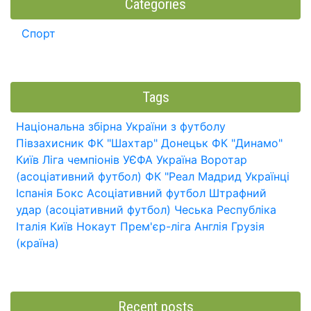
Categories
Спорт
Tags
Національна збірна України з футболу
Півзахисник
ФК "Шахтар" Донецьк
ФК "Динамо"
Київ
Ліга чемпіонів УЄФА
Україна
Воротар
(асоціативний футбол)
ФК "Реал Мадрид
Українці
Іспанія
Бокс
Асоціативний футбол
Штрафний
удар (асоціативний футбол)
Чеська Республіка
Італія
Київ
Нокаут
Прем'єр-ліга
Англія
Грузія
(країна)
Recent posts