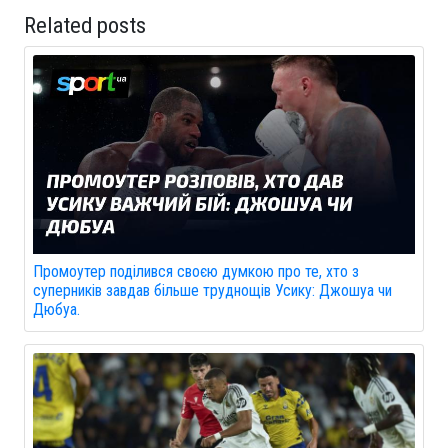
Related posts
Промоутер поділився своєю думкою про те, хто з
суперників завдав більше труднощів Усику: Джошуа чи
Дюбуа.