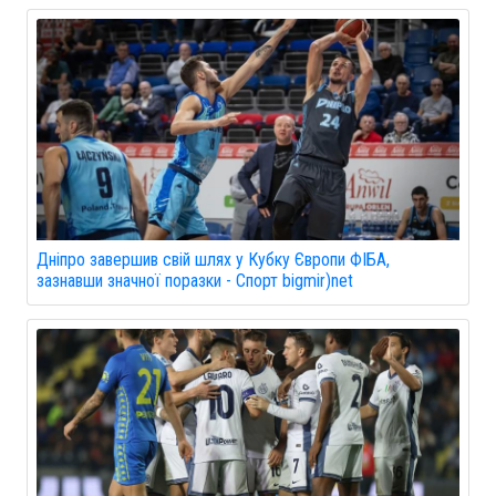
Дніпро завершив свій шлях у Кубку Європи ФІБА,
зазнавши значної поразки - Спорт bigmir)net