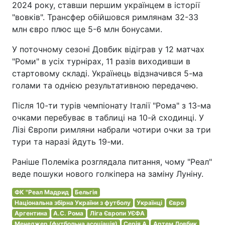
2024 року, ставши першим українцем в історії
"вовків". Трансфер обійшовся римлянам 32-33
млн євро плюс ще 5-6 млн бонусами.
У поточному сезоні Довбик відіграв у 12 матчах
"Роми" в усіх турнірах, 11 разів виходивши в
стартовому складі. Українець відзначився 5-ма
голами та однією результативною передачею.
Після 10-ти турів чемпіонату Італії "Рома" з 13-ма
очками перебуває в таблиці на 10-й сходинці. У
Лізі Європи римляни набрали чотири очки за три
тури та наразі йдуть 19-ми.
Раніше Полеміка розглядала питання, чому "Реал"
веде пошуки нового голкіпера на заміну Луніну.
ФК "Реал Мадрид
Бельгія
Національна збірна України з футболу
Українці
Євро
Аргентина
А.С. Рома
Ліга Європи УЄФА
Менеджер (футбольна асоціація)
Серія A
Артем Довбик