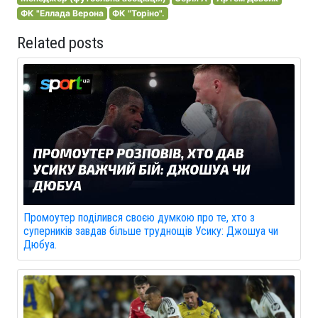
ФК "Еллада Верона
ФК "Торіно".
Related posts
Промоутер поділився своєю думкою про те, хто з
суперників завдав більше труднощів Усику: Джошуа чи
Дюбуа.