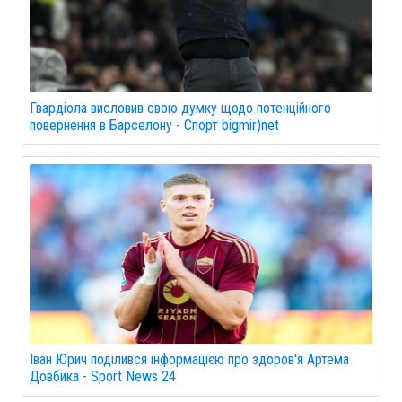
Гвардіола висловив свою думку щодо потенційного
повернення в Барселону - Спорт bigmir)net
Іван Юрич поділився інформацією про здоров'я Артема
Довбика - Sport News 24