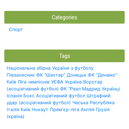
Categories
Спорт
Tags
Національна збірна України з футболу
Півзахисник
ФК "Шахтар" Донецьк
ФК "Динамо"
Київ
Ліга чемпіонів УЄФА
Україна
Воротар
(асоціативний футбол)
ФК "Реал Мадрид
Українці
Іспанія
Бокс
Асоціативний футбол
Штрафний
удар (асоціативний футбол)
Чеська Республіка
Італія
Київ
Нокаут
Прем'єр-ліга
Англія
Грузія
(країна)