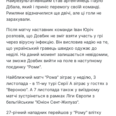
Найрезультативнішим став аргентинець Пауло
Дібала, який і приніс перемогу своїй команді.
Римляни відзначилися ще двічі, але ці голи не
зарахували.
Після матчу наставник команди Іван Юріч
розповів, що Довбик не зміг взяти участь у грі
через вірусну інфекцію. Він висловив надію на те,
що український гравець швидко одужає до
неділі. На даний момент залишається невідомим,
чи зможе Довбик вийти на поле в наступному
поєдинку "Роми".
Найближчий матч "Рома" зіграє у неділю, 3
листопада - в 11-му турі Серії А зіграє у гостях з
"Вероною". А 7 листопада також у виїздному
матчі зустрінеться в рамках Ліги Європи з
бельгійським "Юніон Сент-Жилуаз".
27-річний нападник перейшов у "Рому" влітку