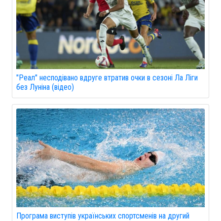
"Реал" несподівано вдруге втратив очки в сезоні Ла Ліги
без Луніна (відео)
Програма виступів українських спортсменів на другий