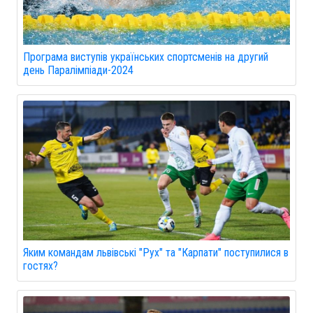
Програма виступів українських спортсменів на другий
день Паралімпіади-2024
Яким командам львівські "Рух" та "Карпати" поступилися в
гостях?