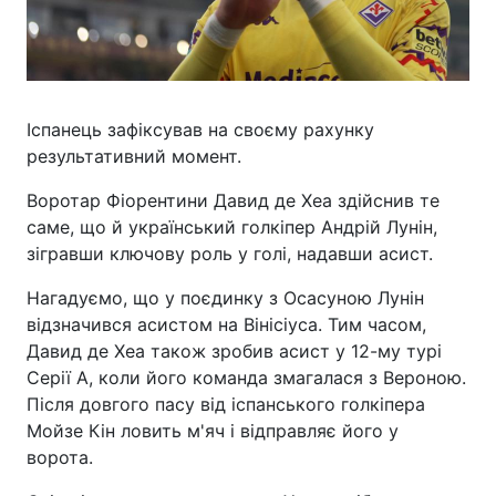
Іспанець зафіксував на своєму рахунку
результативний момент.
Воротар Фіорентини Давид де Хеа здійснив те
саме, що й український голкіпер Андрій Лунін,
зігравши ключову роль у голі, надавши асист.
Нагадуємо, що у поєдинку з Осасуною Лунін
відзначився асистом на Вінісіуса. Тим часом,
Давид де Хеа також зробив асист у 12-му турі
Серії А, коли його команда змагалася з Вероною.
Після довгого пасу від іспанського голкіпера
Мойзе Кін ловить м'яч і відправляє його у
ворота.