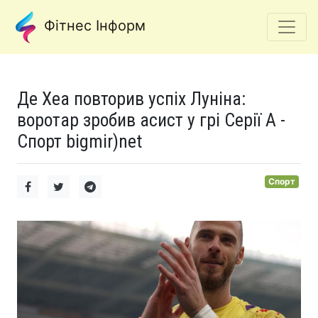
Фітнес Інформ
Де Хеа повторив успіх Луніна:
воротар зробив асист у грі Серії А -
Спорт bigmir)net
Спорт