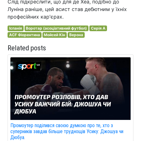
Слід підкреслити, що для де Хеа, подібно до
Луніна раніше, цей асист став дебютним у їхніх
професійних кар'єрах.
Іспанія
Воротар (асоціативний футбол)
Серія A
ACF Фіорентина
Мойсей Кін
Верона
Related posts
Промоутер поділився своєю думкою про те, хто з
суперників завдав більше труднощів Усику: Джошуа чи
Дюбуа.