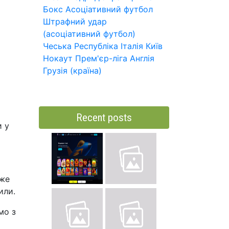
Бокс
Асоціативний футбол
Штрафний удар
(асоціативний футбол)
Чеська Республіка
Італія
Київ
Нокаут
Прем'єр-ліга
Англія
Грузія (країна)
Recent posts
и у
вже
или.
мо з