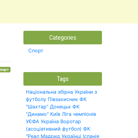
Categories
Спорт
порт
Tags
Національна збірна України з
футболу
Півзахисник
ФК
"Шахтар" Донецьк
ФК
"Динамо" Київ
Ліга чемпіонів
УЄФА
Україна
Воротар
(асоціативний футбол)
ФК
"Реал Мадрид
Українці
Іспанія