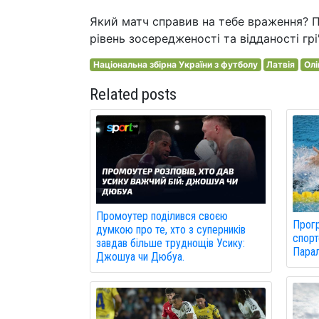
Який матч справив на тебе враження? 
рівень зосередженості та відданості гр
Національна збірна України з футболу
Латвія
Олі
Related posts
Промоутер поділився своєю
Прогр
думкою про те, хто з суперників
спорт
завдав більше труднощів Усику:
Парал
Джошуа чи Дюбуа.