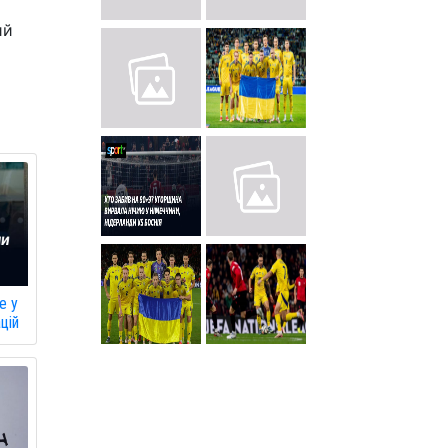
ий
е у
ацій