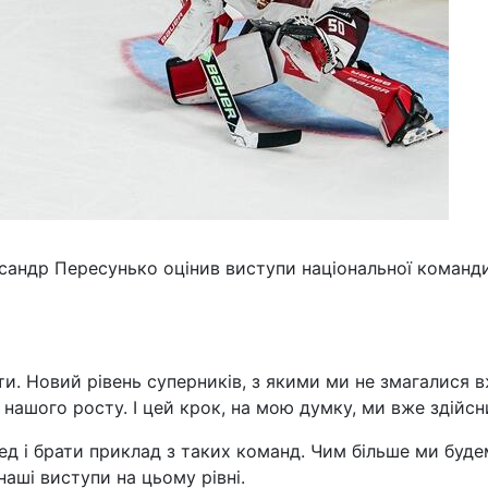
ксандр Пересунько оцінив виступи національної команд
и. Новий рівень суперників, з якими ми не змагалися 
 нашого росту. І цей крок, на мою думку, ми вже здійсн
ед і брати приклад з таких команд. Чим більше ми буде
аші виступи на цьому рівні.