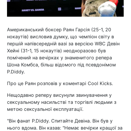
Американський боксер Раян Гарсія (25-1, 20
нокаутів) висловив думку, що чемпіон світу в
першій напівсередній вазі за версією WBC Девін
Хейні (31-1, 15 нокаутів) неодноразово був
помічений на вечірках у знаменитого репера
Шона Комбса, більш відомого під псевдонімом
P.Diddy.
Про це Раян розповів у коментарі Cool Kicks.
Нещодавно реперу висунули звинувачення у
сексуальному насильстві та торгівлі людьми з
метою сексуальної експлуатації.
"Він фанат P.Diddy. Спитайте Девіна. Він був у
нього вдома. Він казав: "Немає вечірки кращої за