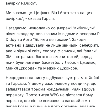
вечірку P.Diddy".
Ми знаємо це. Це факт. Він і його тато на цих
вечірках", - сказав Гарсія.
Нагадаємо, нещодавно соцмережі "вибухнули"
після скандалу, пов'язаним із відомим репером P
Diddy та його "Білими вечірками". Заходи
активно відвідували не лише звичайні селебриті,
але й зірки зі світу спорту. У списки, які "злили"
ЗМІ, потрапило багато знаменитостей, серед
яких були легенди баскетболу Леброн Джеймс,
Майкл Джордан та Меджик Джонсон.
Нещодавно на рингу відбулася зустріч між Хейні
та Гарсією. У цьому захопливому поєдинку, що
запам’ятався трьома нокдаунами, Раян здобув
перемогу. Проте титул WBC не дістався йому
через те, що він не вписався в ваговий ліміт
перед боєм, а пізніше в його організмі виявили