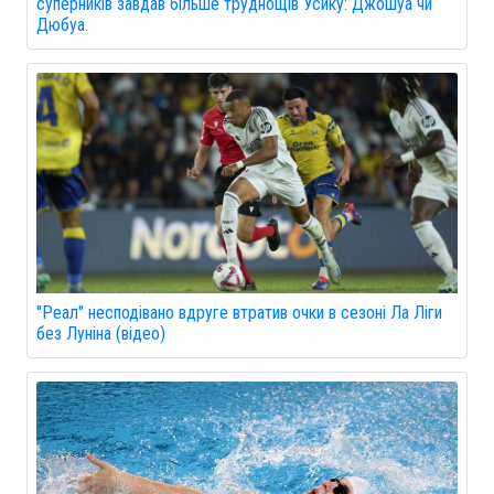
суперників завдав більше труднощів Усику: Джошуа чи
Дюбуа.
"Реал" несподівано вдруге втратив очки в сезоні Ла Ліги
без Луніна (відео)