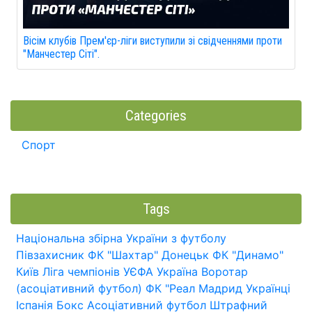
Вісім клубів Прем'єр-ліги виступили зі свідченнями проти
"Манчестер Сіті".
Categories
Спорт
Tags
Національна збірна України з футболу
Півзахисник
ФК "Шахтар" Донецьк
ФК "Динамо"
Київ
Ліга чемпіонів УЄФА
Україна
Воротар
(асоціативний футбол)
ФК "Реал Мадрид
Українці
Іспанія
Бокс
Асоціативний футбол
Штрафний