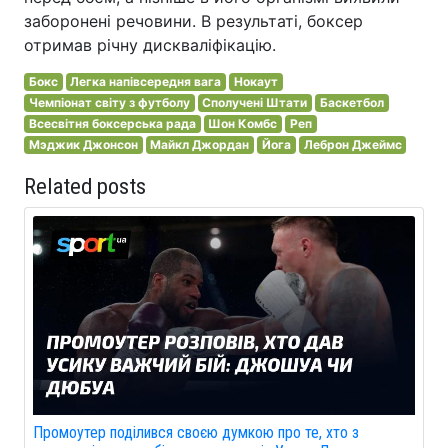
заборонені речовини. В результаті, боксер
отримав річну дискваліфікацію.
Бокс
Легка напівсередня вага
Нокаут
Чемпіонат світу з футболу
Сполучені Штати
Баскетбол
Всесвітня боксерська рада
Шон Комбс
Реп
Мэджик Джонсон
Майкл Джордан
Йога
Леброн Джеймс
Related posts
Промоутер поділився своєю думкою про те, хто з