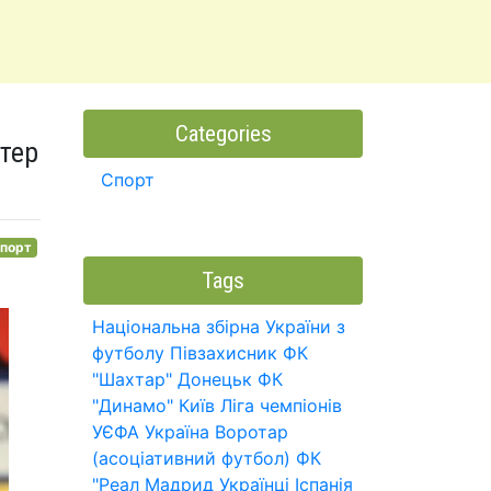
Categories
тер
Спорт
порт
Tags
Національна збірна України з
футболу
Півзахисник
ФК
"Шахтар" Донецьк
ФК
"Динамо" Київ
Ліга чемпіонів
УЄФА
Україна
Воротар
(асоціативний футбол)
ФК
"Реал Мадрид
Українці
Іспанія