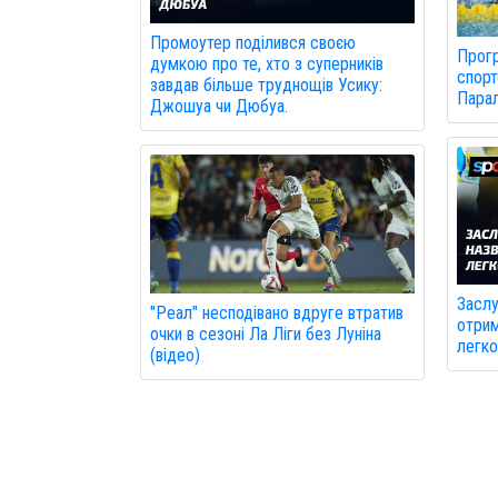
Промоутер поділився своєю
Прогр
думкою про те, хто з суперників
спорт
завдав більше труднощів Усику:
Парал
Джошуа чи Дюбуа.
Заслу
"Реал" несподівано вдруге втратив
отрим
очки в сезоні Ла Ліги без Луніна
легко
(відео)