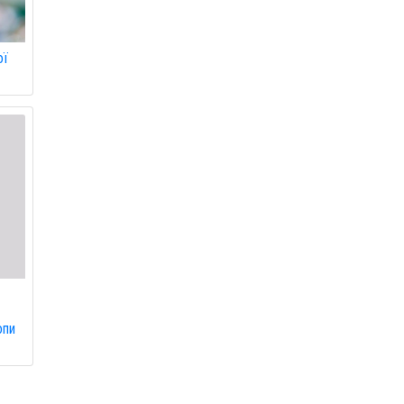
ої
опи