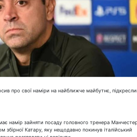
осив про свої наміри на найближче майбутнє, підкресли
має намір зайняти посаду головного тренера Манчесте
м збірної Катару, яку нещодавно покинув італійський