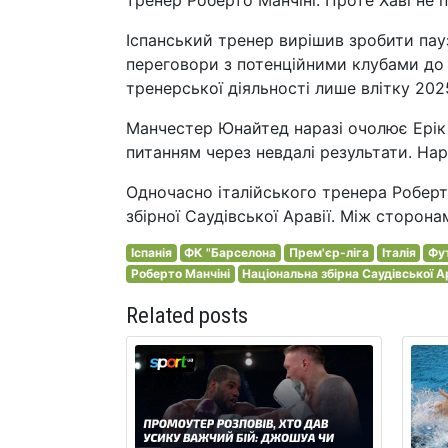
тренер Роберто Манчіні. Проте Хаві не п
Іспанський тренер вирішив зробити паузу
переговори з потенційними клубами до 
тренерської діяльності лише влітку 202
Манчестер Юнайтед наразі очолює Ерік т
питанням через невдалі результати. Нар
Одночасно італійського тренера Роберт
збірної Саудівської Аравії. Між сторо
Іспанія
ФК "Барселона
Прем'єр-ліга
Італія
Фу
Роберто Манчіні
Національна збірна Саудівської А
Related posts