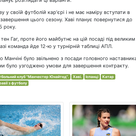
ланує розглядати ці варіанти.
 у своїй футболій кар'єрі і не має наміру вступати в
завершення цього сезону. Хаві планує повернутися до
5 року.
ен Гаг, проте його майбутнє на цій посаді під великим
азі команда йде 12-ю у турнірній таблиці АПЛ.
о Манчіні було звільнено з посади головного наставник
нами було узгоджено умови для завершення контракту.
тбольний клуб "Манчестер Юнайтед".
Хаві.
Іспанці
Катар
равії з футболу