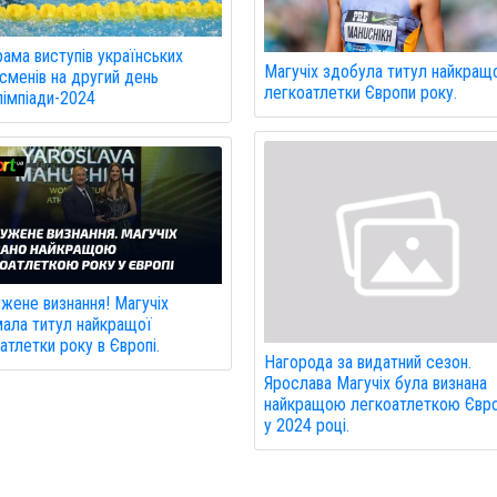
ама виступів українських
Магучіх здобула титул найкращ
сменів на другий день
легкоатлетки Європи року.
імпіади-2024
жене визнання! Магучіх
ала титул найкращої
атлетки року в Європі.
Нагорода за видатний сезон.
Ярослава Магучіх була визнана
найкращою легкоатлеткою Євр
у 2024 році.