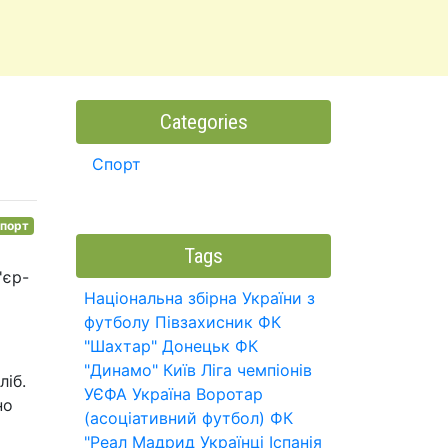
Categories
Спорт
порт
Tags
'єр-
Національна збірна України з
футболу
Півзахисник
ФК
"Шахтар" Донецьк
ФК
"Динамо" Київ
Ліга чемпіонів
ліб.
УЄФА
Україна
Воротар
но
(асоціативний футбол)
ФК
"Реал Мадрид
Українці
Іспанія