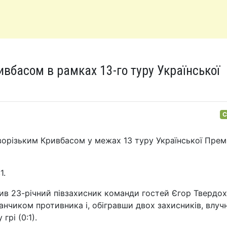
ивбасом в рамках 13-го туру Української
С
иворізьким Кривбасом у межах 13 туру Української Прем
1.
ив 23-річний півзахисник команди гостей Єгор Твердох
нчиком противника і, обігравши двох захисників, влуч
грі (0:1).