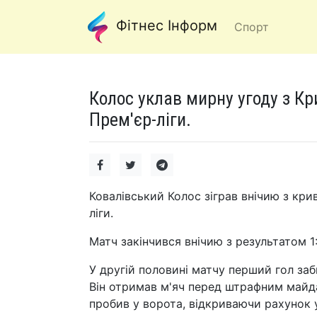
Фітнес Інформ
Спорт
Колос уклав мирну угоду з Кр
Прем'єр-ліги.
Ковалівський Колос зіграв внічию з кр
ліги.
Матч закінчився внічию з результатом 1:
У другій половині матчу перший гол заб
Він отримав м'яч перед штрафним майда
пробив у ворота, відкриваючи рахунок у 