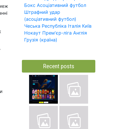
Бокс
Асоціативний футбол
 меж
Штрафний удар
анні
(асоціативний футбол)
Чеська Республіка
Італія
Київ
к
Нокаут
Прем'єр-ліга
Англія
Грузія (країна)
у
Recent posts
ти