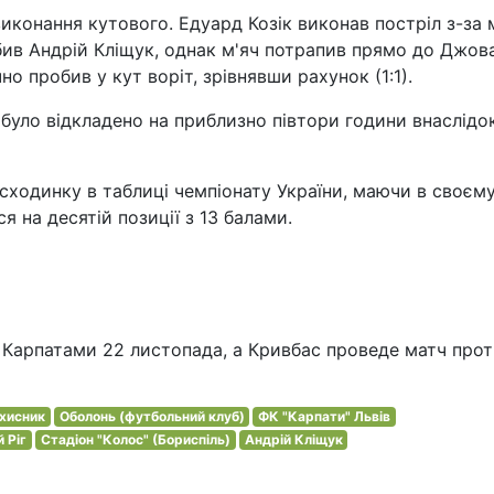
 виконання кутового. Едуард Козік виконав постріл з-за
ив Андрій Кліщук, однак м'яч потрапив прямо до Джов
о пробив у кут воріт, зрівнявши рахунок (1:1).
 було відкладено на приблизно півтори години внаслідо
сходинку в таблиці чемпіонату України, маючи в своєм
я на десятій позиції з 13 балами.
з Карпатами 22 листопада, а Кривбас проведе матч про
ахисник
Оболонь (футбольний клуб)
ФК "Карпати" Львів
 Ріг
Стадіон "Колос" (Бориспіль)
Андрій Кліщук