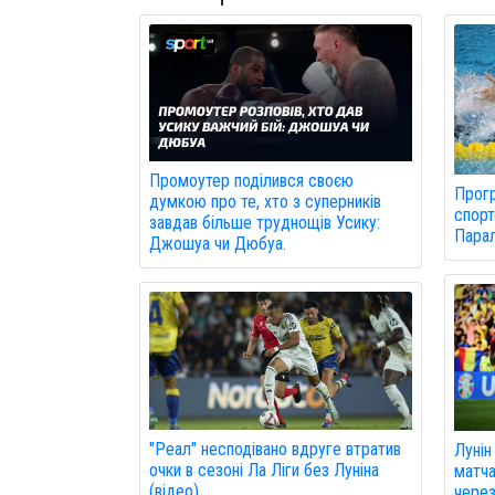
Промоутер поділився своєю
Прогр
думкою про те, хто з суперників
спорт
завдав більше труднощів Усику:
Парал
Джошуа чи Дюбуа.
"Реал" несподівано вдруге втратив
Лунін
очки в сезоні Ла Ліги без Луніна
матча
(відео)
через