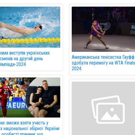
ама виступів українських
Американська тенісистка Гауфф
сменів на другий день
здобула перемогу на WTA Finals
імпіади-2024
2024.
 не зможе взяти участь у
х національної збірної України
 особисті причини: що