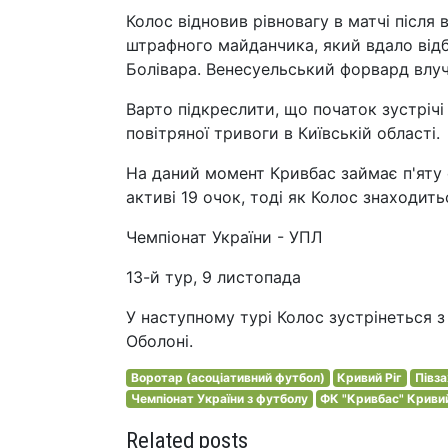
Колос відновив рівновагу в матчі після
штрафного майданчика, який вдало відб
Болівара. Венесуельський форвард влучн
Варто підкреслити, що початок зустрічі
повітряної тривоги в Київській області.
На даний момент Кривбас займає п'яту 
активі 19 очок, тоді як Колос знаходитьс
Чемпіонат України - УПЛ
13-й тур, 9 листопада
У наступному турі Колос зустрінеться 
Оболоні.
Воротар (асоціативний футбол)
Кривий Ріг
Півз
Чемпіонат України з футболу
ФК "Кривбас" Кривий
Related posts