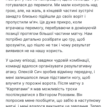
готувалася до перемоги. Ми мали контроль над
грою, але, на жаль, в кінцевій частині зустрічі
занадто близько підійшли до своїх воріт і
пропустили м'яч. Це дуже прикро, коли
втрачаєш перемогу, перебуваючи в домінуючій
позиції протягом більшої частини матчу. Нам
потрібно детально розібрати цю гру, щоб
зрозуміти, що пішло не так і чому результат
виявився не на нашу користь.
У цьому епізоді, завдяки чудовій комбінації,
команді вдалося організувати результативну
атаку. Олексій Сич зробив відмінну передачу, і
мені залишалося лише підставити ногу, щоб
влучити у порожні ворота. Після матчу з
"Карпатами" я мав можливість трохи
поспілкуватися з Віктором Розовим. Він
попросив мене пообіцяти, що заб’ю в наступному
матчі, і мені вдалося виконати це завдання. Тепер