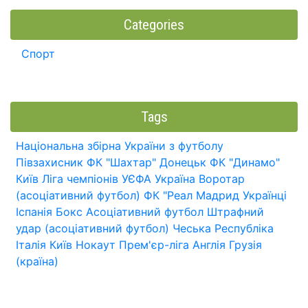
Categories
Спорт
Tags
Національна збірна України з футболу
Півзахисник
ФК "Шахтар" Донецьк
ФК "Динамо"
Київ
Ліга чемпіонів УЄФА
Україна
Воротар
(асоціативний футбол)
ФК "Реал Мадрид
Українці
Іспанія
Бокс
Асоціативний футбол
Штрафний
удар (асоціативний футбол)
Чеська Республіка
Італія
Київ
Нокаут
Прем'єр-ліга
Англія
Грузія
(країна)