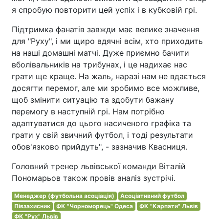
я спробую повторити цей успіх і в кубковій грі.
Підтримка фанатів завжди має велике значення
для "Руху", і ми щиро вдячні всім, хто приходить
на наші домашні матчі. Дуже приємно бачити
вболівальників на трибунах, і це надихає нас
грати ще краще. На жаль, наразі нам не вдається
досягти перемог, але ми зробимо все можливе,
щоб змінити ситуацію та здобути бажану
перемогу в наступній грі. Нам потрібно
адаптуватися до цього насиченого графіка та
грати у свій звичний футбол, і тоді результати
обов'язково прийдуть", - зазначив Квасниця.
Головний тренер львівської команди Віталій
Пономарьов також провів аналіз зустрічі.
Менеджер (футбольна асоціація)
Асоціативний футбол
Півзахисник
ФК "Чорноморець" Одеса
ФК "Карпати" Львів
ФК "Рух" Львів