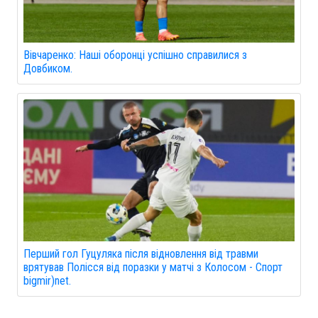
Вівчаренко: Наші оборонці успішно справилися з
Довбиком.
Перший гол Гуцуляка після відновлення від травми
врятував Полісся від поразки у матчі з Колосом - Спорт
bigmir)net.