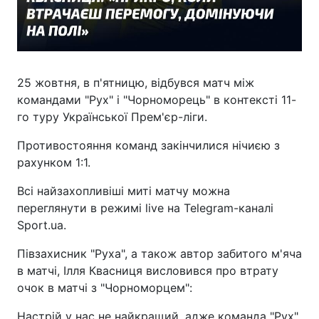
25 жовтня, в п'ятницю, відбувся матч між
командами "Рух" і "Чорноморець" в контексті 11-
го туру Української Прем'єр-ліги.
Противостояння команд закінчилися нічиєю з
рахунком 1:1.
Всі найзахопливіші миті матчу можна
переглянути в режимі live на Telegram-каналі
Sport.ua.
Півзахисник "Руха", а також автор забитого м'яча
в матчі, Ілля Квасниця висловився про втрату
очок в матчі з "Чорноморцем":
Настрій у нас не найкращий, адже команда "Рух"