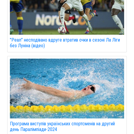
"Реал" несподівано вдруге втратив очки в сезоні Ла Ліги
без Луніна (відео)
Програма виступів українських спортсменів на другий
день Паралімпіади-2024