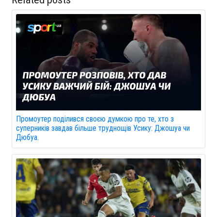
Промоутер поділився своєю думкою про те, хто з
суперників завдав більше труднощів Усику: Джошуа чи
Дюбуа.