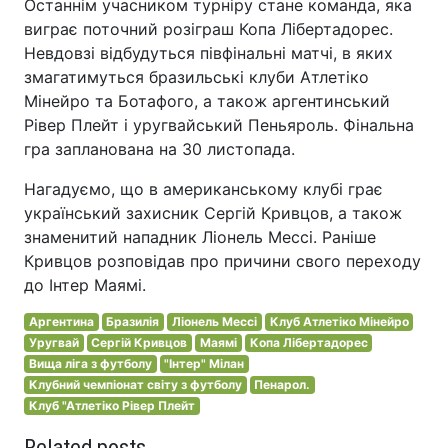
Останнім учасником турніру стане команда, яка
виграє поточний розіграш Копа Лібертадорес.
Невдовзі відбудуться півфінальні матчі, в яких
змагатимуться бразильські клуби Атлетіко
Мінейро та Ботафого, а також аргентинський
Рівер Плейт і уругвайський Пеньяроль. Фінальна
гра запланована на 30 листопада.
Нагадуємо, що в американському клубі грає
український захисник Сергій Кривцов, а також
знаменитий нападник Ліонель Мессі. Раніше
Кривцов розповідав про причини свого переходу
до Інтер Маямі.
Аргентина
Бразилія
Ліонель Мессі
Клуб Атлетіко Мінейро
Уругвай
Сергій Кривцов
Маямі
Копа Лібертадорес
Вища ліга з футболу
"Інтер" Мілан
Клубний чемпіонат світу з футболу
Пенарол.
Клуб "Атлетіко Рівер Плейт
Related posts