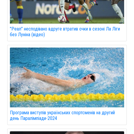
"Реал" несподівано вдруге втратив очки в сезоні Ла Ліги
без Луніна (відео)
Програма виступів українських спортсменів на другий
день Паралімпіади-2024