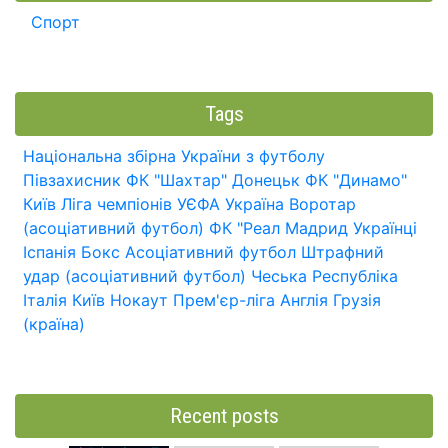
Спорт
Tags
Національна збірна України з футболу
Півзахисник
ФК "Шахтар" Донецьк
ФК "Динамо"
Київ
Ліга чемпіонів УЄФА
Україна
Воротар
(асоціативний футбол)
ФК "Реал Мадрид
Українці
Іспанія
Бокс
Асоціативний футбол
Штрафний
удар (асоціативний футбол)
Чеська Республіка
Італія
Київ
Нокаут
Прем'єр-ліга
Англія
Грузія
(країна)
Recent posts