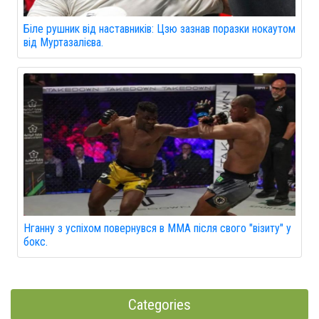
Біле рушник від наставників: Цзю зазнав поразки нокаутом
від Муртазалієва.
Нганну з успіхом повернувся в MMA після свого "візиту" у
бокс.
Categories