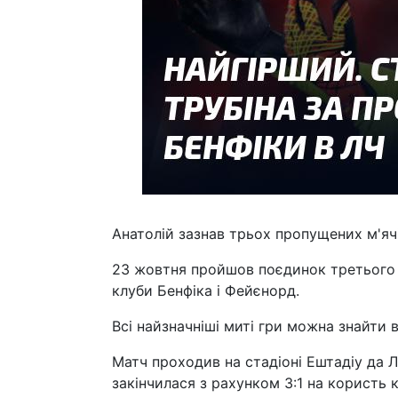
Анатолій зазнав трьох пропущених м'ячі
23 жовтня пройшов поєдинок третього т
клуби Бенфіка і Фейєнорд.
Всі найзначніші миті гри можна знайти в
Матч проходив на стадіоні Ештадіу да Лу
закінчилася з рахунком 3:1 на користь к