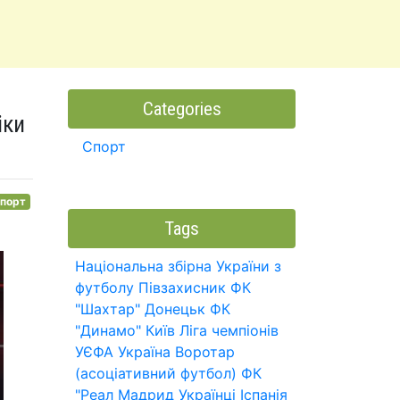
Categories
іки
Спорт
порт
Tags
Національна збірна України з
футболу
Півзахисник
ФК
"Шахтар" Донецьк
ФК
"Динамо" Київ
Ліга чемпіонів
УЄФА
Україна
Воротар
(асоціативний футбол)
ФК
"Реал Мадрид
Українці
Іспанія