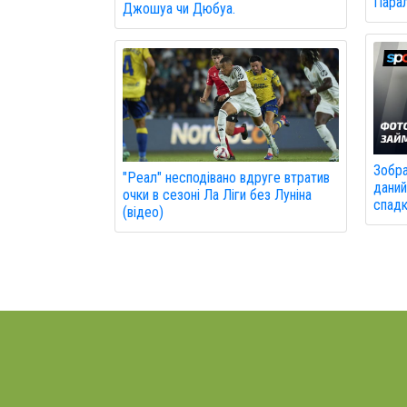
Парал
Джошуа чи Дюбуа.
Зобра
"Реал" несподівано вдруге втратив
даний
очки в сезоні Ла Ліги без Луніна
спад
(відео)