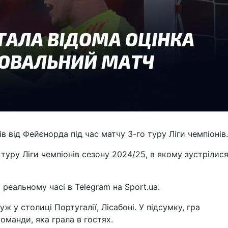
в від Фейєнорда під час матчу 3-го туру Ліги чемпіонів.
уру Ліги чемпіонів сезону 2024/25, в якому зустрілис
 реальному часі в Telegram на Sport.ua.
ж у столиці Португалії, Лісабоні. У підсумку, гра
оманди, яка грала в гостях.