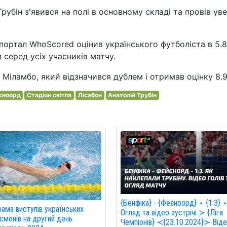
рубін з'явився на полі в основному складі та провів ув
 портал WhoScored оцінив українського футболіста в 5.8
серед усіх учасників матчу.
Міламбо, який відзначився дублем і отримав оцінку 8.9
єноорд
Стадіон світла
Лісабон
Анатолій Трубін
{Бенфіка} - {Феєноорд} ⋆ {1:3} 
ама виступів українських
Огляд та відео зустрічі ≻ {Ліга
сменів на другий день
Чемпіонів} ≺{23.10.2024}≻ Від