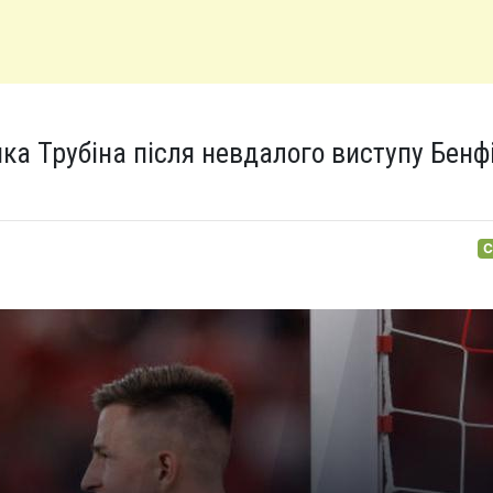
ка Трубіна після невдалого виступу Бенф
С