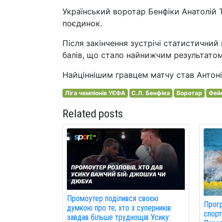
Український воротар Бенфіки Анатолій Т
поєдинок.
Після закінчення зустрічі статистичний
балів, що стало найнижчим результатом 
Найціннішим гравцем матчу став Антоні 
Ліга чемпіонів УЄФА
С.Л. Бенфіка
Воротар
Фей
Related posts
Промоутер поділився своєю
Прогр
думкою про те, хто з суперників
спорт
завдав більше труднощів Усику: