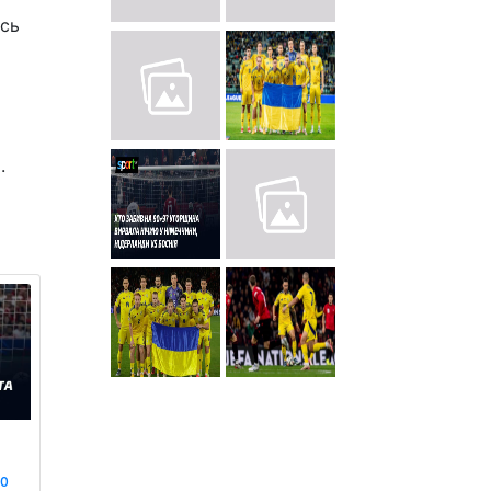
есь
.
⋆
ео