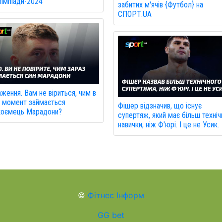
імпіади-2024
забитих м'ячів {Футбол} на
СПОРТ.UA
ження. Вам не віриться, чим в
 момент займається
Фішер відзначив, що існує
коємець Марадони?
супертяж, який має більш техніч
навички, ніж Ф'юрі. І це не Усик.
©
Фітнес Інформ
GG bet