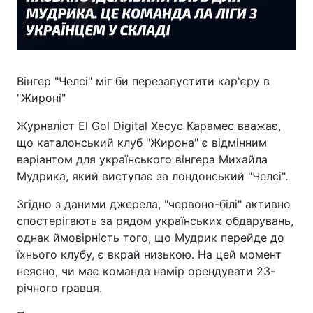
Вінгер "Челсі" міг би перезапустити кар'єру в
"Жироні"
Журналіст El Gol Digital Хесус Карамес вважає,
що каталонський клуб "Жирона" є відмінним
варіантом для українського вінгера Михайла
Мудрика, який виступає за лондонський "Челсі".
Згідно з даними джерела, "червоно-білі" активно
спостерігають за рядом українських обдарувань,
однак ймовірність того, що Мудрик перейде до
їхнього клубу, є вкрай низькою. На цей момент
неясно, чи має команда намір орендувати 23-
річного гравця.