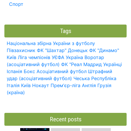
Спорт
Tags
Національна збірна України з футболу
Півзахисник
ФК "Шахтар" Донецьк
ФК "Динамо"
Київ
Ліга чемпіонів УЄФА
Україна
Воротар
(асоціативний футбол)
ФК "Реал Мадрид
Українці
Іспанія
Бокс
Асоціативний футбол
Штрафний
удар (асоціативний футбол)
Чеська Республіка
Італія
Київ
Нокаут
Прем'єр-ліга
Англія
Грузія
(країна)
Recent posts