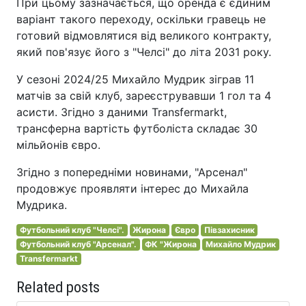
При цьому зазначається, що оренда є єдиним
варіант такого переходу, оскільки гравець не
готовий відмовлятися від великого контракту,
який пов'язує його з "Челсі" до літа 2031 року.
У сезоні 2024/25 Михайло Мудрик зіграв 11
матчів за свій клуб, зареєструвавши 1 гол та 4
асисти. Згідно з даними Transfermarkt,
трансферна вартість футболіста складає 30
мільйонів євро.
Згідно з попередніми новинами, "Арсенал"
продовжує проявляти інтерес до Михайла
Мудрика.
Футбольний клуб "Челсі".
Жирона
Євро
Півзахисник
Футбольний клуб "Арсенал".
ФК "Жирона
Михайло Мудрик
Transfermarkt
Related posts