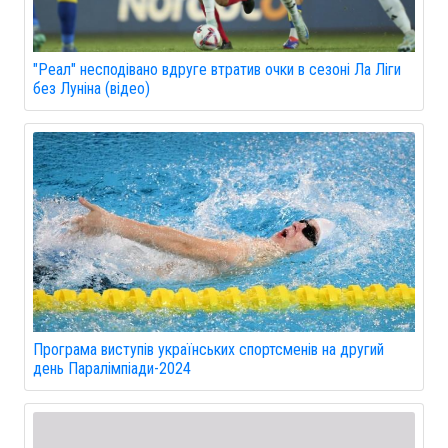
"Реал" несподівано вдруге втратив очки в сезоні Ла Ліги
без Луніна (відео)
Програма виступів українських спортсменів на другий
день Паралімпіади-2024