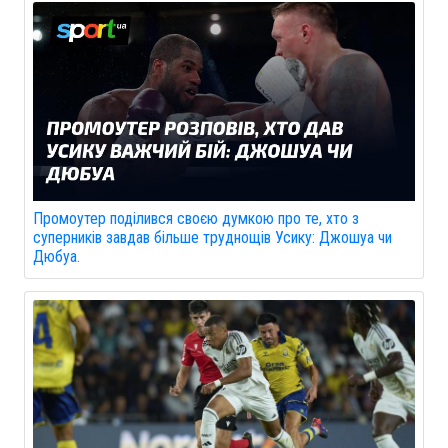
Промоутер поділився своєю думкою про те, хто з
суперників завдав більше труднощів Усику: Джошуа чи
Дюбуа.