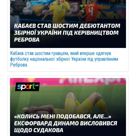
Кабаєв став шостим гравцем, який вперше одягнув
футболку національної збірної України під управлінням
Реброва.