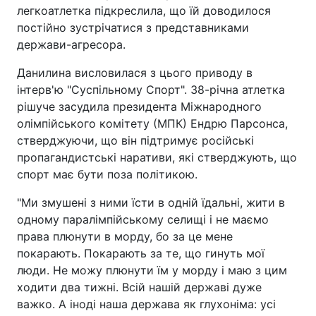
легкоатлетка підкреслила, що їй доводилося
постійно зустрічатися з представниками
держави-агресора.
Данилина висловилася з цього приводу в
інтерв'ю "Суспільному Спорт". 38-річна атлетка
рішуче засудила президента Міжнародного
олімпійського комітету (МПК) Ендрю Парсонса,
стверджуючи, що він підтримує російські
пропагандистські наративи, які стверджують, що
спорт має бути поза політикою.
"Ми змушені з ними їсти в одній їдальні, жити в
одному паралімпійському селищі і не маємо
права плюнути в морду, бо за це мене
покарають. Покарають за те, що гинуть мої
люди. Не можу плюнути їм у морду і маю з цим
ходити два тижні. Всій нашій державі дуже
важко. А іноді наша держава як глухоніма: усі