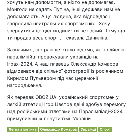
хочуть нам допомогти, а ніхто не допомагає.
Монголи не садять Путіна, інші держави нам не
допомагають. А ця людина, яка відповідає і
запросила нейтральних спортсменів... Хочу
звернутися до цієї людини: ти не гідний. Тому що
ти продав весь спорт", - сказала Даниліна.
Зазначимо, що раніше стало відомо, як російські
паралімпійці провокували українців на
Іграх-2024. А наш плавець Олександр Комаров
відмовився від спільної фотографії із росіянином
Кирилом Пульвером під час церемонії
нагородження.
Як передав OBOZ.UA, український спортсмен у
легкій атлетиці Ігор Цвєтов двічі здобув перемогу
над російськими атлетами на Паралімпіаді-2024,
примусивши їх почути гімн України.
Легка атлетика
Олександр Комаров
Українці
Спорт