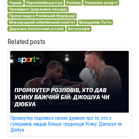
Париж
Паралімпійські ігри
Росіяни
Плавання (спорт)
Президент (державна посада)
Пропаганда в Російській Федерації
Міжнародний олімпійський комітет
Володимир Путін
Держава (політичний устрій)
Фотографія
Related posts
Промоутер поділився своєю думкою про те, хто з
суперників завдав більше труднощів Усику: Джошуа чи
Дюбуа.