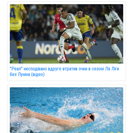
"Реал" несподівано вдруге втратив очки в сезоні Ла Ліги
без Луніна (відео)