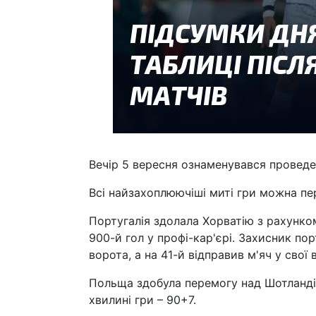
Вечір 5 вересня ознаменувався проведен
Всі найзахоплюючіші миті гри можна пер
Португалія здолала Хорватію з рахунко
900-й гол у профі-кар'єрі. Захисник пор
ворота, а на 41-й відправив м'яч у свої 
Польща здобула перемогу над Шотландіє
хвилині гри – 90+7.