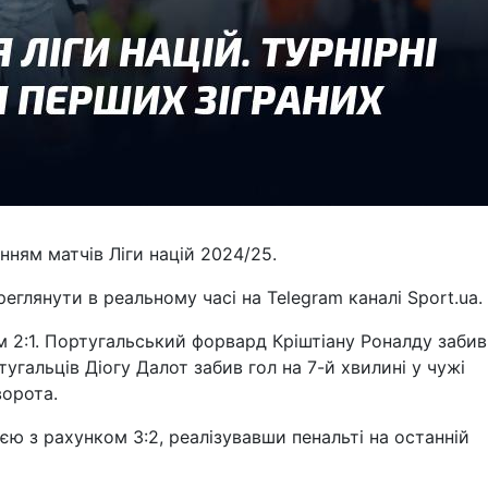
ням матчів Ліги націй 2024/25.
еглянути в реальному часі на Telegram каналі Sport.ua.
м 2:1. Португальський форвард Кріштіану Роналду забив
тугальців Діогу Далот забив гол на 7-й хвилині у чужі
ворота.
ю з рахунком 3:2, реалізувавши пенальті на останній