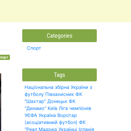
Categories
Спорт
порт
Tags
Національна збірна України з
футболу
Півзахисник
ФК
"Шахтар" Донецьк
ФК
"Динамо" Київ
Ліга чемпіонів
УЄФА
Україна
Воротар
(асоціативний футбол)
ФК
"Реал Мадрид
Українці
Іспанія