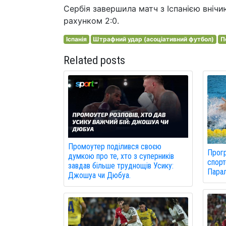
Сербія завершила матч з Іспанією внічи
рахунком 2:0.
Іспанія
Штрафний удар (асоціативний футбол)
П
Related posts
Промоутер поділився своєю
Прогр
думкою про те, хто з суперників
спорт
завдав більше труднощів Усику:
Парал
Джошуа чи Дюбуа.