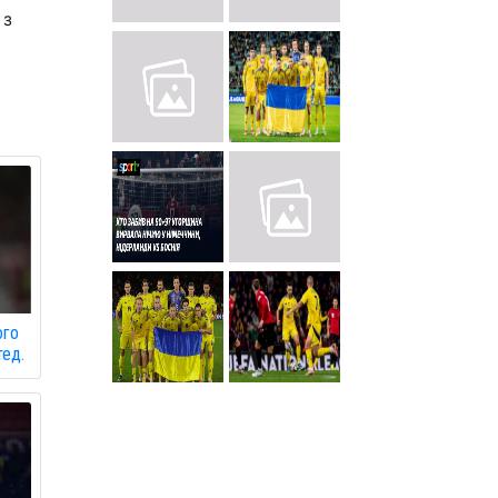
 з
ого
тед.