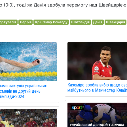
ю (0:0), тоді як Данія здобула перемогу над Швейцарією
ортугалія
Сербія
Кріштіану Роналду
Шотландія
Данія
Швейцарія
Каземіро зробив вибір щодо св
ама виступів українських
майбутнього в Манчестер Юнай
сменів на другий день
імпіади-2024