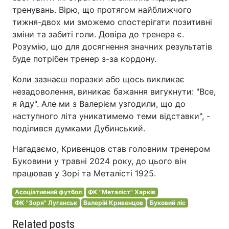
тренувань. Вірю, що протягом найближчого
тижня-двох ми зможемо спостерігати позитивні
зміни та забиті голи. Довіра до тренера є.
Розумію, що для досягнення значних результатів
буде потрібен тренер з-за кордону.
Коли зазнаєш поразки або щось викликає
незадоволення, виникає бажання вигукнути: "Все,
я йду". Але ми з Валерієм узгодили, що до
наступного літа уникатимемо теми відставки", -
поділився думками Дубинський.
Нагадаємо, Кривенцов став головним тренером
Буковини у травні 2024 року, до цього він
працював у Зорі та Металісті 1925.
Асоціативний футбол
ФК "Металіст" Харків
ФК "Зоря" Луганськ
Валерій Кривенцов
Буковий ліс
Related posts