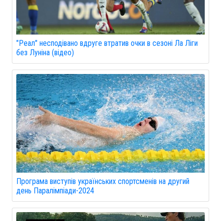
"Реал" несподівано вдруге втратив очки в сезоні Ла Ліги
без Луніна (відео)
Програма виступів українських спортсменів на другий
день Паралімпіади-2024