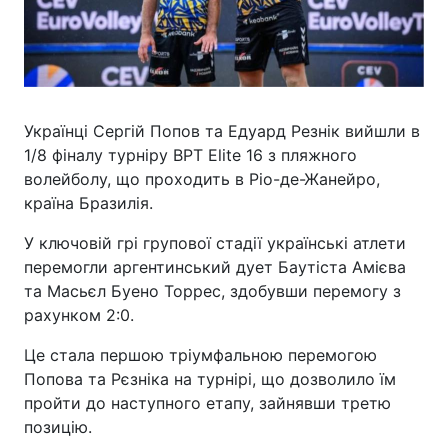
Українці Сергій Попов та Едуард Резнік вийшли в
1/8 фіналу турніру BPT Elite 16 з пляжного
волейболу, що проходить в Ріо-де-Жанейро,
країна Бразилія.
У ключовій грі групової стадії українські атлети
перемогли аргентинський дует Баутіста Амієва
та Масьєл Буено Торрес, здобувши перемогу з
рахунком 2:0.
Це стала першою тріумфальною перемогою
Попова та Рєзніка на турнірі, що дозволило їм
пройти до наступного етапу, зайнявши третю
позицію.