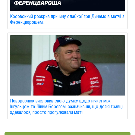
Косовський розкрив причину слабкої гри Динамо в матчі з
Ференцварошем.
Поворознюк висловив свою думку щодо нічиєї між
Інгульцем та Лівим Берегом, зазначивши, що деякі гравці,
здавалося, просто прогулювали матч.