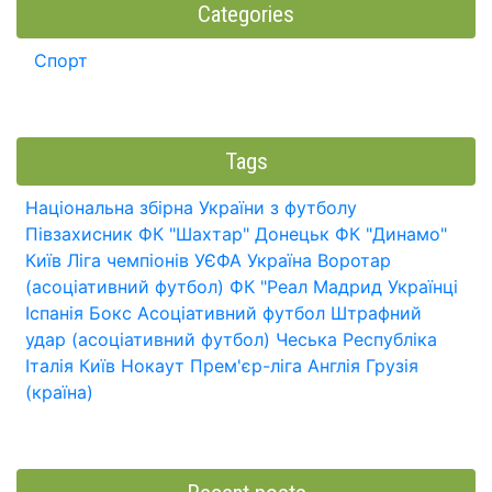
Categories
Спорт
Tags
Національна збірна України з футболу
Півзахисник
ФК "Шахтар" Донецьк
ФК "Динамо"
Київ
Ліга чемпіонів УЄФА
Україна
Воротар
(асоціативний футбол)
ФК "Реал Мадрид
Українці
Іспанія
Бокс
Асоціативний футбол
Штрафний
удар (асоціативний футбол)
Чеська Республіка
Італія
Київ
Нокаут
Прем'єр-ліга
Англія
Грузія
(країна)