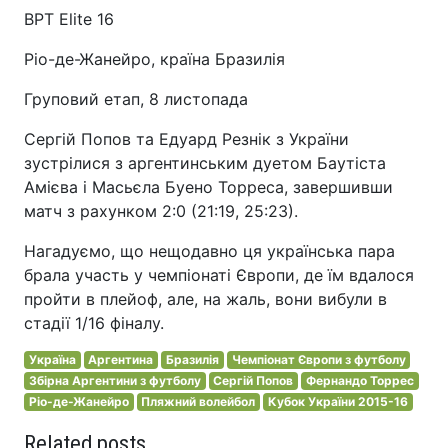
BPT Elite 16
Ріо-де-Жанейро, країна Бразилія
Груповий етап, 8 листопада
Сергій Попов та Едуард Резнік з України
зустрілися з аргентинським дуетом Баутіста
Амієва і Масьєла Буено Торреса, завершивши
матч з рахунком 2:0 (21:19, 25:23).
Нагадуємо, що нещодавно ця українська пара
брала участь у чемпіонаті Європи, де їм вдалося
пройти в плейоф, але, на жаль, вони вибули в
стадії 1/16 фіналу.
Україна
Аргентина
Бразилія
Чемпіонат Європи з футболу
Збірна Аргентини з футболу
Сергій Попов
Фернандо Торрес
Ріо-де-Жанейро
Пляжний волейбол
Кубок України 2015-16
Related posts