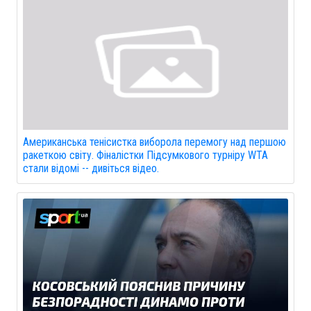
Американська тенісистка виборола перемогу над першою
ракеткою світу. Фіналістки Підсумкового турніру WTA
стали відомі -- дивіться відео.