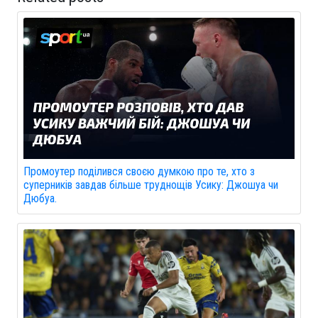
Промоутер поділився своєю думкою про те, хто з
суперників завдав більше труднощів Усику: Джошуа чи
Дюбуа.