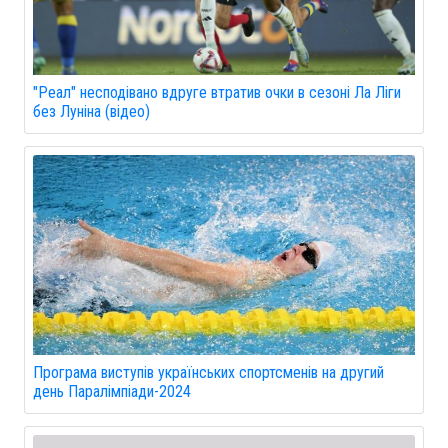
"Реал" несподівано вдруге втратив очки в сезоні Ла Ліги
без Луніна (відео)
Програма виступів українських спортсменів на другий
день Паралімпіади-2024