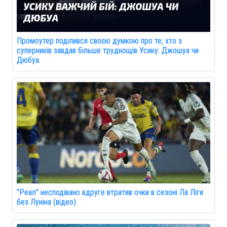
Промоутер поділився своєю думкою про те, хто з
суперників завдав більше труднощів Усику: Джошуа чи
Дюбуа.
"Реал" несподівано вдруге втратив очки в сезоні Ла Ліги
без Луніна (відео)