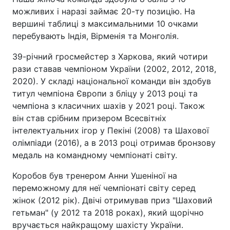
можливих і наразі займає 20-ту позицію. На
вершині таблиці з максимальними 10 очками
перебувають Індія, Вірменія та Монголія.
39-річний гросмейстер з Харкова, який чотири
рази ставав чемпіоном України (2002, 2012, 2018,
2020). У складі національної команди він здобув
титул чемпіона Європи з бліцу у 2013 році та
чемпіона з класичних шахів у 2021 році. Також
він став срібним призером Всесвітніх
інтелектуальних ігор у Пекіні (2008) та Шахової
олімпіади (2016), а в 2013 році отримав бронзову
медаль на командному чемпіонаті світу.
Коробов був тренером Анни Ушеніної на
переможному для неї чемпіонаті світу серед
жінок (2012 рік). Двічі отримував приз "Шаховий
гетьман" (у 2012 та 2018 роках), який щорічно
вручається найкращому шахісту України.