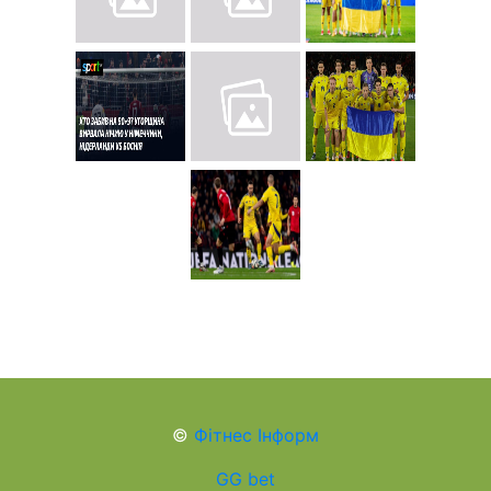
©
Фітнес Інформ
GG bet