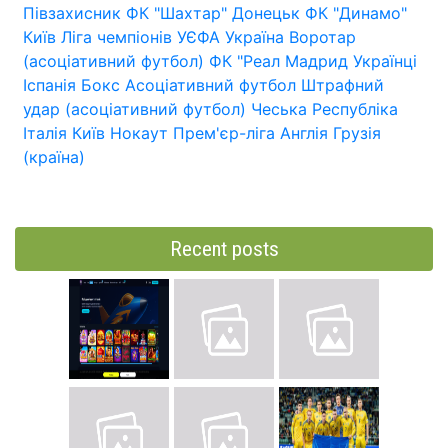
Півзахисник
ФК "Шахтар" Донецьк
ФК "Динамо"
Київ
Ліга чемпіонів УЄФА
Україна
Воротар
(асоціативний футбол)
ФК "Реал Мадрид
Українці
Іспанія
Бокс
Асоціативний футбол
Штрафний
удар (асоціативний футбол)
Чеська Республіка
Італія
Київ
Нокаут
Прем'єр-ліга
Англія
Грузія
(країна)
Recent posts