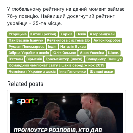
У глобальному рейтингу на даний момент займає
76-у позицію. Найвищий досягнутий рейтинг
українця - 25-те місце.
Угорщина
Китай (регіон)
Харків
Пекін
Азербайджан
Пан Василь Іванчук
Рейтингова система Elo
Антон Коробов
Руслан Пономарьов
Індія
Наталія Букса
Збірна України з шахів
Юлія Осьмак
Анна Ушеніна
Шахи.
В'єтнам
Вірменія
Гросмейстер (шахи)
Володимир Онищук
Командний чемпіонат світу з шахів серед жінок 2019
Чемпіонат України з шахів
Інна Гапоненко
Швидкі шахи
Related posts