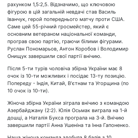
рахунком 1,5:2,5. Відзначимо, що ключовою
фігурою в цій загальній невдачі став Василь
Іванчук, герой попереднього матчу проти США.
Саме цей 55-річний гросмейстер, який є
основним ветераном національної команди,
програв свою партію, граючи білими фігурами.
Руслан Пономарьов, Антон Коробов і Володимир
Онищук завершили свої партії внічию.
Після 5-ти турів чоловіча збірна України має 8
очок із 10-ти можливих і посідає 13-ту позицію.
Попереду - Індія, Китай, В'єтнам та Угорщина (по
10 очок із 10-ти).
Жіноча збірна України зіграла внічию з командою
Азербайджану (2:2). Юлія Осьмак виграла на 1-й
дошці, а Наталія Букса програла на 3-й. Внічию
завершили партії Анна Ушеніна та Інна Гапоненко.
Наша жіноча команда здобула 8 балів з 10