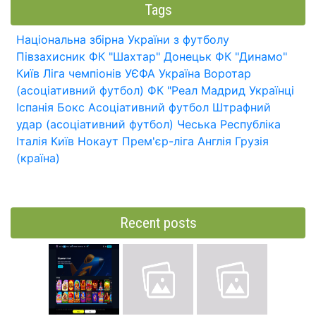
Tags
Національна збірна України з футболу
Півзахисник
ФК "Шахтар" Донецьк
ФК "Динамо"
Київ
Ліга чемпіонів УЄФА
Україна
Воротар
(асоціативний футбол)
ФК "Реал Мадрид
Українці
Іспанія
Бокс
Асоціативний футбол
Штрафний
удар (асоціативний футбол)
Чеська Республіка
Італія
Київ
Нокаут
Прем'єр-ліга
Англія
Грузія
(країна)
Recent posts