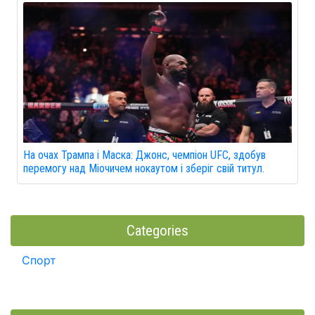
На очах Трампа і Маска: Джонс, чемпіон UFC, здобув
перемогу над Міочичем нокаутом і зберіг свій титул.
Categories
Спорт