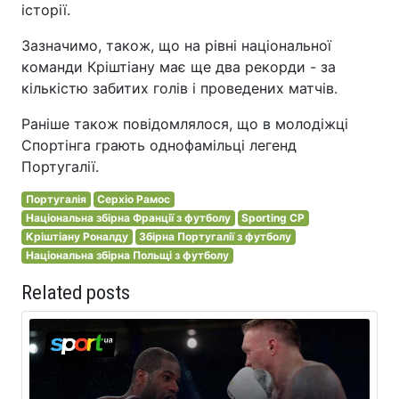
історії.
Зазначимо, також, що на рівні національної
команди Кріштіану має ще два рекорди - за
кількістю забитих голів і проведених матчів.
Раніше також повідомлялося, що в молодіжці
Спортінга грають однофамільці легенд
Португалії.
Португалія
Серхіо Рамос
Національна збірна Франції з футболу
Sporting CP
Кріштіану Роналду
Збірна Португалії з футболу
Національна збірна Польщі з футболу
Related posts