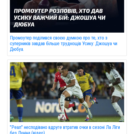
Промоутер поділився своєю думкою про те, хто з
суперників завдав більше труднощів Усику: Джошуа чи
Дюбуа.
"Реал" несподівано вдруге втратив очки в сезоні Ла Ліги
без Луніна (відео)