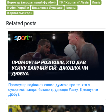
Воротар (асоціативний футбол)
ФК "Карпати" Львів
Львів
Кубок України
Владислав Лупашко
Іспанці
Карпатські гори
Related posts
Промоутер поділився своєю думкою про те, хто з
суперників завдав більше труднощів Усику: Джошуа чи
Дюбуа.