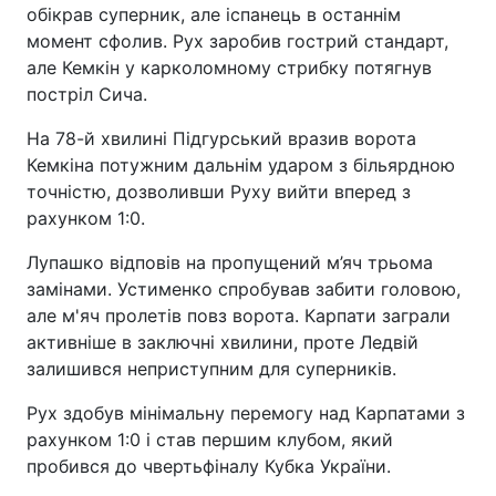
обікрав суперник, але іспанець в останнім
момент сфолив. Рух заробив гострий стандарт,
але Кемкін у карколомному стрибку потягнув
постріл Сича.
На 78-й хвилині Підгурський вразив ворота
Кемкіна потужним дальнім ударом з більярдною
точністю, дозволивши Руху вийти вперед з
рахунком 1:0.
Лупашко відповів на пропущений м’яч трьома
замінами. Устименко спробував забити головою,
але м'яч пролетів повз ворота. Карпати заграли
активніше в заключні хвилини, проте Ледвій
залишився неприступним для суперників.
Рух здобув мінімальну перемогу над Карпатами з
рахунком 1:0 і став першим клубом, який
пробився до чвертьфіналу Кубка України.