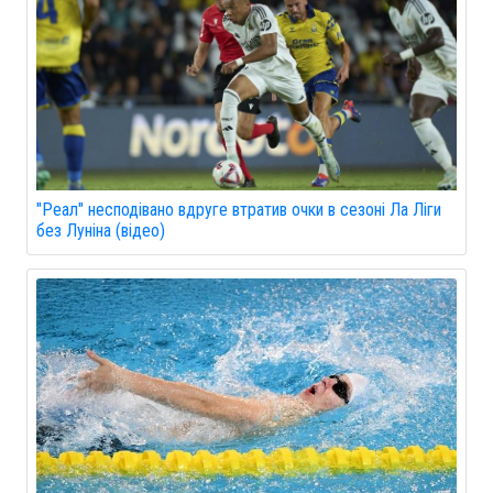
"Реал" несподівано вдруге втратив очки в сезоні Ла Ліги
без Луніна (відео)