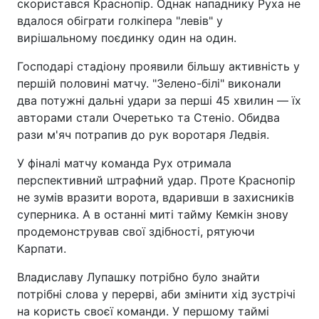
скористався Краснопір. Однак нападнику Руха не
вдалося обіграти голкіпера "левів" у
вирішальному поєдинку один на один.
Господарі стадіону проявили більшу активність у
першій половині матчу. "Зелено-білі" виконали
два потужні дальні удари за перші 45 хвилин — їх
авторами стали Очеретько та Стеніо. Обидва
рази м'яч потрапив до рук воротаря Ледвія.
У фіналі матчу команда Рух отримала
перспективний штрафний удар. Проте Краснопір
не зумів вразити ворота, вдаривши в захисників
суперника. А в останні миті тайму Кемкін знову
продемонстрував свої здібності, рятуючи
Карпати.
Владиславу Лупашку потрібно було знайти
потрібні слова у перерві, аби змінити хід зустрічі
на користь своєї команди. У першому таймі