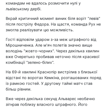
командам не вдалось розмочити нулі у
львівському дербі.
Вкрай критичний момент виник біля воріт "левів"
після пострілу Федора. На щастя, команда Рух не
змогла реалізувати цю можливість.
Гості відповіли ударом з-за меж штрафного від
Мірошниченка. Але м'яч полетів значно вище
володінь "жовто-чорних". Через декілька хвилин
вже Очеретько пробивав неточно після красивої
комбінації "зелено-білих".
На 69-й хвилині Краснопір вистрілив з близької
відстані по воротах Кемкіна, розташованих поряд
із рамкою гостей. У другому таймі матч став
більш рівним.
Вже через декілька секунд Альварес необачно
зігнрав поблизу власного штрафного. Його