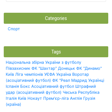
Categories
Спорт
Tags
Національна збірна України з футболу
Півзахисник
ФК "Шахтар" Донецьк
ФК "Динамо"
Київ
Ліга чемпіонів УЄФА
Україна
Воротар
(асоціативний футбол)
ФК "Реал Мадрид
Українці
Іспанія
Бокс
Асоціативний футбол
Штрафний
удар (асоціативний футбол)
Чеська Республіка
Італія
Київ
Нокаут
Прем'єр-ліга
Англія
Грузія
(країна)