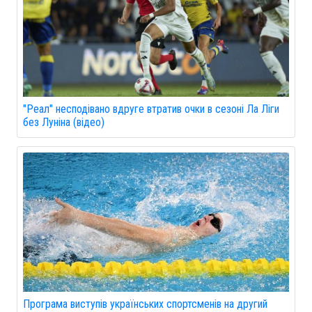
"Реал" несподівано вдруге втратив очки в сезоні Ла Ліги
без Луніна (відео)
Програма виступів українських спортсменів на другий