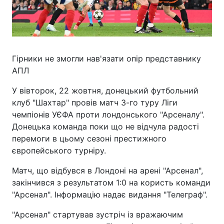
Гірники не змогли нав'язати опір представнику
АПЛ
У вівторок, 22 жовтня, донецький футбольний
клуб "Шахтар" провів матч 3-го туру Ліги
чемпіонів УЄФА проти лондонського "Арсеналу".
Донецька команда поки що не відчула радості
перемоги в цьому сезоні престижного
європейського турніру.
Матч, що відбувся в Лондоні на арені "Арсенал",
закінчився з результатом 1:0 на користь команди
"Арсенал". Інформацію надає видання "Телеграф".
"Арсенал" стартував зустріч із вражаючим