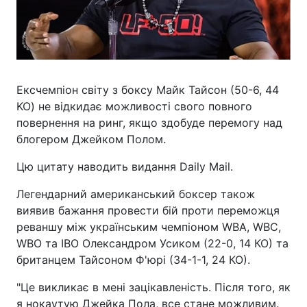
Ексчемпіон світу з боксу Майк Тайсон (50-6, 44
KO) не відкидає можливості свого повного
повернення на ринг, якщо здобуде перемогу над
блогером Джейком Полом.
Цю цитату наводить видання Daily Mail.
Легендарний американський боксер також
виявив бажання провести бій проти переможця
реваншу між українським чемпіоном WBA, WBC,
WBO та IBO Олександром Усиком (22-0, 14 КО) та
британцем Тайсоном Ф'юрі (34-1-1, 24 КО).
"Це викликає в мені зацікавленість. Після того, як
я нокаутую Джейка Пола, все стане можливим.