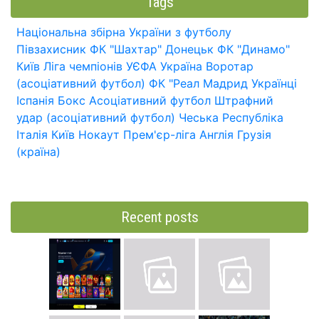
Tags
Національна збірна України з футболу
Півзахисник
ФК "Шахтар" Донецьк
ФК "Динамо"
Київ
Ліга чемпіонів УЄФА
Україна
Воротар
(асоціативний футбол)
ФК "Реал Мадрид
Українці
Іспанія
Бокс
Асоціативний футбол
Штрафний
удар (асоціативний футбол)
Чеська Республіка
Італія
Київ
Нокаут
Прем'єр-ліга
Англія
Грузія
(країна)
Recent posts