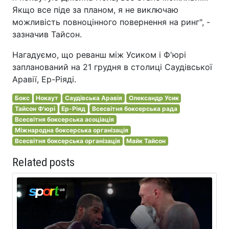
Якщо все піде за планом, я не виключаю
можливість повноцінного повернення на ринг", -
зазначив Тайсон.
Нагадуємо, що реванш між Усиком і Ф'юрі
запланований на 21 грудня в столиці Саудівської
Аравії, Ер-Ріяді.
Бокс
Нокаут
Саудівська Аравія
Олександр Усик
Тайсон Ф'юрі
Ер-Ріяд
Всесвітня боксерська рада
Всесвітня боксерська асоціація
Міжнародна боксерська організація
Всесвітня боксерська організація
Майк Тайсон
Related posts