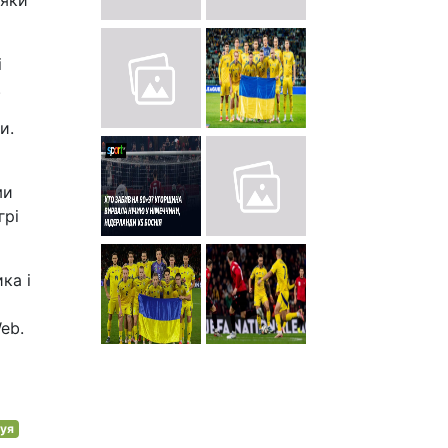
дяки
і
.
и.
ми
грі
ка і
eb.
нуя