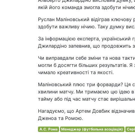
Альберто Джилардіно висловив думку, 
якій його команда змогла здобути нічию 
Руслан Маліновський відіграв ключову 
здобути важливу нічию. Таку думку вис
За інформацією експерта, український 
Джилардіно запевнив, що продовжить з
Чи виправдали себе зміни та нова такт
могли б досягти більших результатів. Я
чимало креативності та якості.
Маліновський плюс три форварди? Ця с
хвилини матчу. Ми тримаємо цю ідею в 
тайму або під час матчу стає вирішаль
Нагадуємо, що Артем Довбик відзначився
Дженоа та Ромою.
А.С. Рома
Менеджер (футбольна асоціація)
Сері