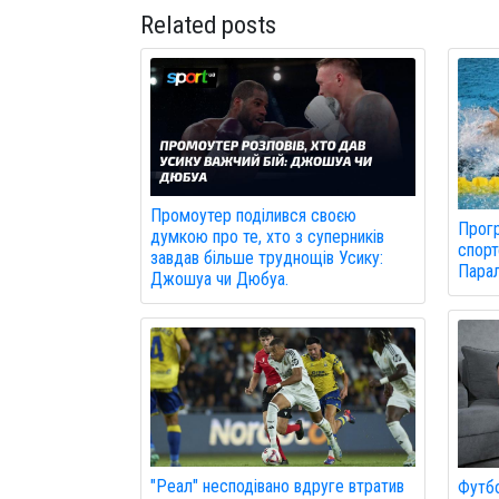
Related posts
Промоутер поділився своєю
Прогр
думкою про те, хто з суперників
спорт
завдав більше труднощів Усику:
Парал
Джошуа чи Дюбуа.
"Реал" несподівано вдруге втратив
Футбо