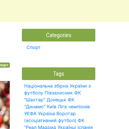
Categories
Спорт
порт
Tags
Національна збірна України з
футболу
Півзахисник
ФК
"Шахтар" Донецьк
ФК
"Динамо" Київ
Ліга чемпіонів
УЄФА
Україна
Воротар
(асоціативний футбол)
ФК
"Реал Мадрид
Українці
Іспанія