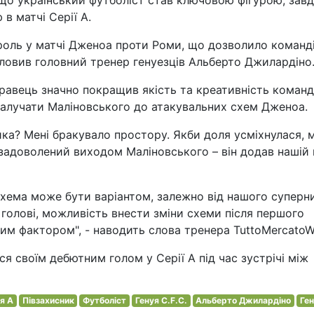
що український футболіст став ключовою фігурою, зав
в матчі Серії А.
роль у матчі Дженоа проти Роми, що дозволило команд
ловив головний тренер генуезців Альберто Джилардіно
гравець значно покращив якість та креативність команд
алучати Маліновського до атакувальних схем Дженоа.
ика? Мені бракувало простору. Якби доля усміхнулася, 
 задоволений виходом Маліновського – він додав нашій 
хема може бути варіантом, залежно від нашого суперни
голові, можливість внести зміни схеми після першого
ним фактором", - наводить слова тренера TuttoMercatoW
 своїм дебютним голом у Серії А під час зустрічі між
я A
Півзахисник
Футболіст
Генуя C.F.C.
Альберто Джилардіно
Ге