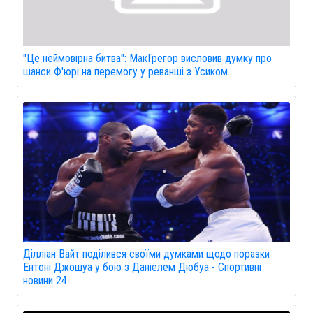
"Це неймовірна битва": МакГрегор висловив думку про
шанси Ф'юрі на перемогу у реванші з Усиком.
Ділліан Вайт поділився своїми думками щодо поразки
Ентоні Джошуа у бою з Даніелем Дюбуа - Спортивні
новини 24.