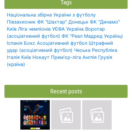
Tags
Національна збірна України з футболу
Півзахисник
ФК "Шахтар" Донецьк
ФК "Динамо"
Київ
Ліга чемпіонів УЄФА
Україна
Воротар
(асоціативний футбол)
ФК "Реал Мадрид
Українці
Іспанія
Бокс
Асоціативний футбол
Штрафний
удар (асоціативний футбол)
Чеська Республіка
Італія
Київ
Нокаут
Прем'єр-ліга
Англія
Грузія
(країна)
Recent posts