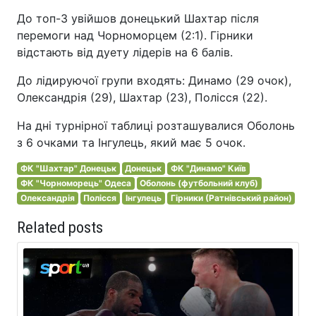
До топ-3 увійшов донецький Шахтар після
перемоги над Чорноморцем (2:1). Гірники
відстають від дуету лідерів на 6 балів.
До лідируючої групи входять: Динамо (29 очок),
Олександрія (29), Шахтар (23), Полісся (22).
На дні турнірної таблиці розташувалися Оболонь
з 6 очками та Інгулець, який має 5 очок.
ФК "Шахтар" Донецьк
Донецьк
ФК "Динамо" Київ
ФК "Чорноморець" Одеса
Оболонь (футбольний клуб)
Олександрія
Полісся
Інгулець
Гірники (Ратнівський район)
Related posts