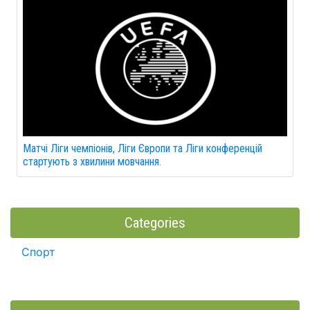
Матчі Ліги чемпіонів, Ліги Європи та Ліги конференцій
стартують з хвилини мовчання.
Categories
Спорт