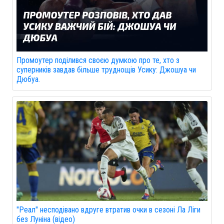
Промоутер поділився своєю думкою про те, хто з
суперників завдав більше труднощів Усику: Джошуа чи
Дюбуа.
"Реал" несподівано вдруге втратив очки в сезоні Ла Ліги
без Луніна (відео)