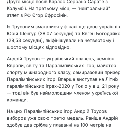
Друге місце посів Карлос Серрано Сарате з
Колумбії. На третьому місці -- "нейтральний"
атлет з РФ Єгор Єфросінін.
Із Трусовим змагалися у фіналі ще двоє українців.
Юрій Шенгур (28,07 секунди) та Євген Богодайко
(28,53 секунди), якіфінішували на четвертому і
шостому місцях відповідно.
Андрій Трусов -- український плавець, чемпіон
Європи, світу та Паралімпійських ігор, майстер
спорту міжнародного класу, семиразовий призер
Паралімпійських ігор. Вперше виступав на Літніх
паралімпійських іграх-2020 у Токіо у віці 21 року
-- тоді він був наймолодшим членом української
команди.
На цих Паралімпійських ігор Андрій Трусов
виборов уже свою третю медаль. Раніше Андрій
здобув два срібла у плаванні на 100 метрів на