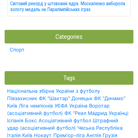
Світовий рекорд у штовханні ядра: Москаленко виборола
золоту медаль на Паралімпійських іграх.
Categories
Спорт
Tags
Національна збірна України з футболу
Півзахисник
ФК "Шахтар" Донецьк
ФК "Динамо"
Київ
Ліга чемпіонів УЄФА
Україна
Воротар
(асоціативний футбол)
ФК "Реал Мадрид
Українці
Іспанія
Бокс
Асоціативний футбол
Штрафний
удар (асоціативний футбол)
Чеська Республіка
Італія
Київ
Нокаут
Прем'єр-ліга
Англія
Грузія