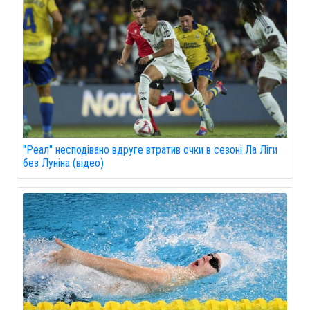
"Реал" несподівано вдруге втратив очки в сезоні Ла Ліги
без Луніна (відео)