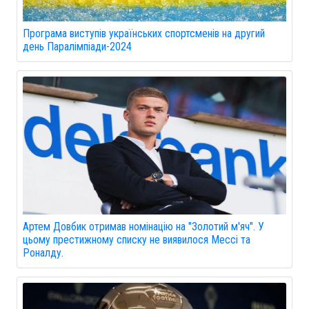
Програма виступів українських спортсменів на другий
день Паралімпіади-2024
Артем Довбик отримав номінацію на "Золотий м'яч". У
цьому престижному списку не виявилося Мессі та
Роналду.