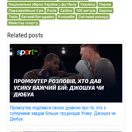
Національна збірна України з футболу
Українці
Париж
Паралімпійські ігри
Росія
Срібло
100 метрів
Європа
Токіо
Євгеній Богодайко
Колумбія
Світовий рекорд
Майстер спорту
Related posts
Промоутер поділився своєю думкою про те, хто з
суперників завдав більше труднощів Усику: Джошуа чи
Дюбуа.