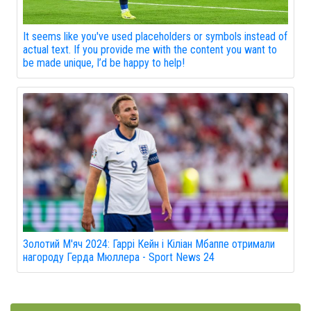
It seems like you've used placeholders or symbols instead of
actual text. If you provide me with the content you want to
be made unique, I’d be happy to help!
Золотий М'яч 2024: Гаррі Кейн і Кіліан Мбаппе отримали
нагороду Герда Мюллера - Sport News 24