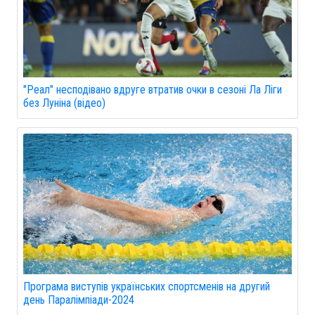
"Реал" несподівано вдруге втратив очки в сезоні Ла Ліги
без Луніна (відео)
Програма виступів українських спортсменів на другий
день Паралімпіади-2024