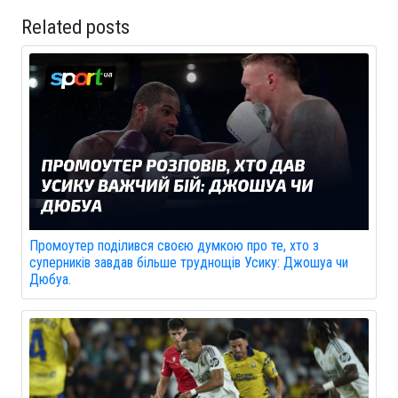
Related posts
Промоутер поділився своєю думкою про те, хто з
суперників завдав більше труднощів Усику: Джошуа чи
Дюбуа.