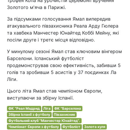
Трофея Копа на урочистій церемонії вручення
Золотого м'яча в Парижі.
За підсумками голосування Ямал випередив
атакувального півзахисника Реала Арду Гюлера
та хавбека Манчестер Юнайтед Коббі Мейну, які
посіли друге і третє місця відповідно.
У минулому сезоні Ямал став ключовим вінгером
Барселони. Іспанський футболіст
продемонстрував свою ефективність, забивши 5
голів та зробивши 5 асистів у 37 поєдинках Ла
Ліги.
Цього літа Ямал став чемпіоном Європи,
виступаючи за збірну Іспанії.
ФК "Реал Мадрид
Ліга
ФК "Барселона
Збірна Іспанії з футболу
Півзахисник
Футбольний клуб "Манчестер Юнайтед".
Чемпіонат Європи з футболу
Футболіст
Золота куля