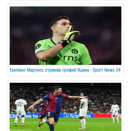
Еміліано Мартінес отримав трофей Яшина - Sport News 24