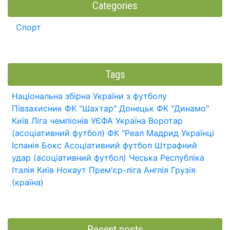
Categories
Спорт
Tags
Національна збірна України з футболу
Півзахисник
ФК "Шахтар" Донецьк
ФК "Динамо"
Київ
Ліга чемпіонів УЄФА
Україна
Воротар
(асоціативний футбол)
ФК "Реал Мадрид
Українці
Іспанія
Бокс
Асоціативний футбол
Штрафний
удар (асоціативний футбол)
Чеська Республіка
Італія
Київ
Нокаут
Прем'єр-ліга
Англія
Грузія
(країна)
Recent posts