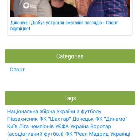
Джошуа і Дюбуа устроїли змагання поглядів - Спорт
bigmir)net
Categories
Спорт
Tags
Національна збірна України з футболу
Півзахисник
ФК "Шахтар" Донецьк
ФК "Динамо"
Київ
Ліга чемпіонів УЄФА
Україна
Воротар
(асоціативний футбол)
ФК "Реал Мадрид
Українці