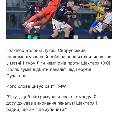
Голкіпер Болоньї Лукаш Скорупський
прокоментував свій сейв на перших хвилинах гри
у матчі 1 туру Ліги чемпіонів проти Шахтаря (0:0).
Поляк зумів відбити пенальті від Георгія
Судакова.
Його слова цитує сайт TMW.
"Я тут, щоб підтримувати свою команду. Я
досліджував виконання пенальті Шахтаря і
радий, що зміг це зупинити."