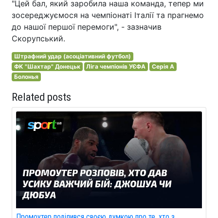
"Цей бал, який заробила наша команда, тепер ми
зосереджуємося на чемпіонаті Італії та прагнемо
до нашої першої перемоги", - зазначив
Скорупський.
Штрафний удар (асоціативний футбол)
ФК "Шахтар" Донецьк
Ліга чемпіонів УЄФА
Серія A
Болонья
Related posts
Промоутер поділився своєю думкою про те, хто з