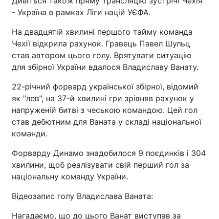
Дивіться також пряму трансляцію зустрічі Чехія
- Україна в рамках Ліги націй УЄФА.
На двадцятій хвилині першого тайму команда
Чехії відкрила рахунок. Гравець Павел Шульц
став автором цього голу. Врятувати ситуацію
для збірної України вдалося Владиславу Ванату.
22-річний форвард української збірної, відомий
як "лев", на 37-й хвилині гри зрівняв рахунок у
напруженій битві з чеською командою. Цей гол
став дебютним для Ваната у складі національної
команди.
Форварду Динамо знадобилося 9 поєдинків і 304
хвилини, щоб реалізувати свій перший гол за
національну команду України.
Відеозапис голу Владислава Ваната:
Нагадаємо, що до цього Ванат виступав за