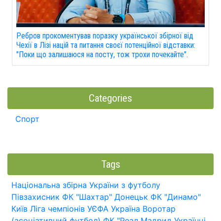
Ребров прокоментував поразку української збірної від
Чехії в Лізі націй та питання своєї потенційної відставки:
"Поки що залишаюся на посту, тож трохи почекайте".
Categories
Спорт
Tags
Національна збірна України з футболу
Півзахисник
ФК "Шахтар" Донецьк
ФК "Динамо"
Київ
Ліга чемпіонів УЄФА
Україна
Воротар
(асоціативний футбол)
ФК "Реал Мадрид
Українці