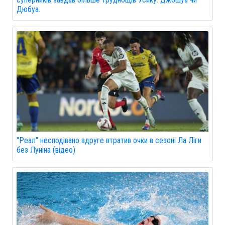
Дюбуа.
"Реал" несподівано вдруге втратив очки в сезоні Ла Ліги
без Луніна (відео)