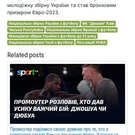
молодіжну збірну України та став бронзовим
призером Євро-2023.
Національна збірна України з футболу
ФК "Динамо" Київ
Чеська Республіка
Національна збірна Франції з футболу
Молодіжна збірна України з футболу до 21 року
Національна збірна Чехії з футболу
Ліга націй УЄФА
Related posts
Промоутер поділився своєю думкою про те, хто з
суперників завдав більше труднощів Усику: Джошуа чи