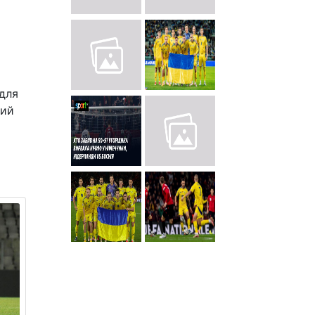
для
ний