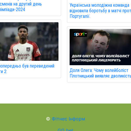
сменів на другий день
Українська молодіжна команда
імпіади-2024
відновила боротьбу в матчі про
Португалії.
попередньо був переведений
Доля Олега: Чому волейболіст
и 2.
Плотницький виявляє дволикіст
©
Фітнес Інформ
GG bet