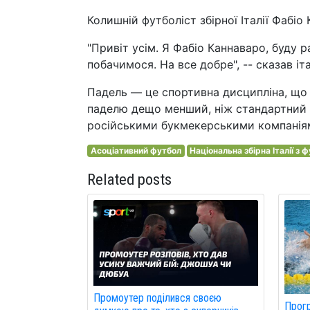
Колишній футболіст збірної Італії Фабіо
"Привіт усім. Я Фабіо Каннаваро, буду 
побачимося. На все добре", -- сказав іта
Падель — це спортивна дисципліна, що
паделю дещо менший, ніж стандартний т
російськими букмекерськими компанія
Асоціативний футбол
Національна збірна Італії з 
Related posts
Промоутер поділився своєю
Прогр