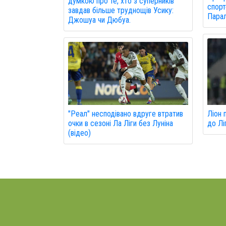
думкою про те, хто з суперників
спорт
завдав більше труднощів Усику:
Парал
Джошуа чи Дюбуа.
"Реал" несподівано вдруге втратив
Ліон 
очки в сезоні Ла Ліги без Луніна
до Ліг
(відео)