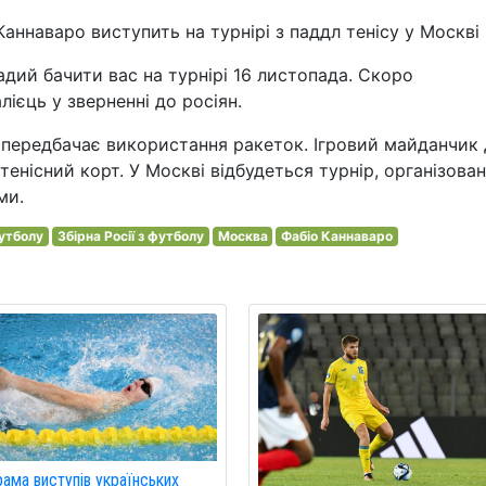
 Каннаваро виступить на турнірі з паддл тенісу у Москві
радий бачити вас на турнірі 16 листопада. Скоро
лієць у зверненні до росіян.
 передбачає використання ракеток. Ігровий майданчик 
енісний корт. У Москві відбудеться турнір, організова
ми.
футболу
Збірна Росії з футболу
Москва
Фабіо Каннаваро
ама виступів українських