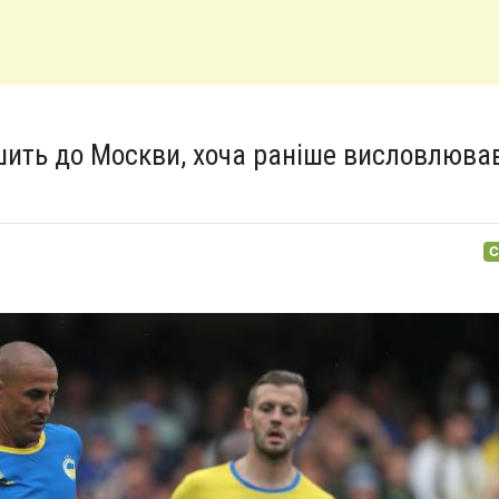
шить до Москви, хоча раніше висловлюва
С