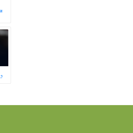
ти
ь?