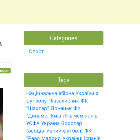
Categories
в
Спорт
порт
Tags
Національна збірна України з
футболу
Півзахисник
ФК
"Шахтар" Донецьк
ФК
"Динамо" Київ
Ліга чемпіонів
УЄФА
Україна
Воротар
(асоціативний футбол)
ФК
"Реал Мадрид
Українці
Іспанія