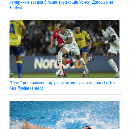
суперників завдав більше труднощів Усику: Джошуа чи
Дюбуа.
"Реал" несподівано вдруге втратив очки в сезоні Ла Ліги
без Луніна (відео)