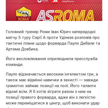
Головний тренер Роми Іван Юрич напередодні
матчу 5 туру Серії А проти Удінезе розповів про
тактичні плани щодо форварда Пауло Дибали та
Артема Довбика.
Його висловлювання оприлюднила пресслужба
команди.
Пауло відзначається високим інтелектом гри, а
також має відмінні навички в захисті — завжди
грамотно займає позиції на полі. Його таланти
відомі всім. Я б хотів зіграти разом з ним на
позиції правого форварда, адже він з легкістю
може переміщатися в центр, щоб виконати удар