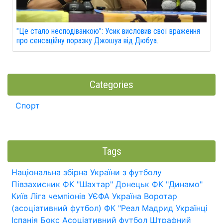
"Це стало несподіванкою": Усик висловив свої враження
про сенсаційну поразку Джошуа від Дюбуа.
Categories
Спорт
Tags
Національна збірна України з футболу
Півзахисник
ФК "Шахтар" Донецьк
ФК "Динамо"
Київ
Ліга чемпіонів УЄФА
Україна
Воротар
(асоціативний футбол)
ФК "Реал Мадрид
Українці
Іспанія
Бокс
Асоціативний футбол
Штрафний