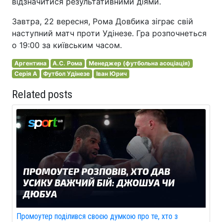
відзначитися результативними діями.
Завтра, 22 вересня, Рома Довбика зіграє свій
наступний матч проти Удінезе. Гра розпочнеться
о 19:00 за київським часом.
Аргентина
А.С. Рома
Менеджер (футбольна асоціація)
Серія A
Футбол Удінезе
Іван Юрич
Related posts
Промоутер поділився своєю думкою про те, хто з