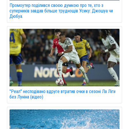
Промоутер поділився своєю думкою про те, хто з
суперників завдав більше труднощів Усику: Джошуа чи
Дюбуа.
"Реал" несподівано вдруге втратив очки в сезоні Ла Ліги
без Луніна (відео)