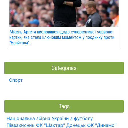
Мікель Артета висловився щодо суперечливої червоної
картки, яка стала ключовим моментом у поєдинку проти
"Брайтона".
Categories
Спорт
Tags
Національна збірна України з футболу
Півзахисник
ФК "Шахтар" Донецьк
ФК "Динамо"