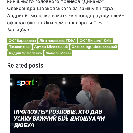
нинішнього головного тренера "Динамо"
Олександра Шовковського за заміну вінгера
Андрія Ярмоленка в матчі-відповіді раунду плей-
оф кваліфікації Ліги чемпіонів проти "РБ
Зальцбург".
ФК "Барселона
Ліга чемпіонів УЄФА
ФК "Динамо" Київ
Півзахисник
Артем Мілевський
Олександр Шовковський
Андрій Ярмоленко
Ліонель Мессі
Related posts