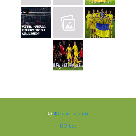
©
Фітнес Інформ
GG bet