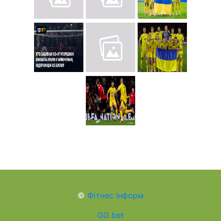
©
Фітнес Інформ
GG bet