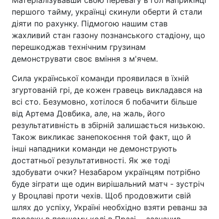
першого тайму, українці скинули оберти й стали
діяти по рахунку. Підмогою нашим став
жахливий стан газону познанського стадіону, що
перешкоджав технічним грузинам
демонструвати своє вміння з м'ячем.
Сила української команди проявилася в їхній
згуртованій грі, де кожен гравець викладався на
всі сто. Безумовно, хотілося б побачити більше
від Артема Довбика, але, на жаль, його
результативність в збірній залишається низькою.
Також викликає занепокоєння той факт, що й
інші нападники команди не демонструють
достатньої результативності. Як же тоді
здобувати очки? Незабаром українцям потрібно
буде зіграти ще один вирішальний матч - зустріч
у Вроцлаві проти чехів. Щоб продовжити свій
шлях до успіху, Україні необхідно взяти реванш за
поразку в першому колі в Празі, - зазначив