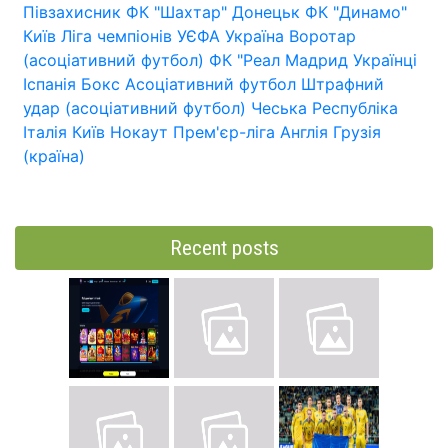
Півзахисник
ФК "Шахтар" Донецьк
ФК "Динамо"
Київ
Ліга чемпіонів УЄФА
Україна
Воротар
(асоціативний футбол)
ФК "Реал Мадрид
Українці
Іспанія
Бокс
Асоціативний футбол
Штрафний
удар (асоціативний футбол)
Чеська Республіка
Італія
Київ
Нокаут
Прем'єр-ліга
Англія
Грузія
(країна)
Recent posts