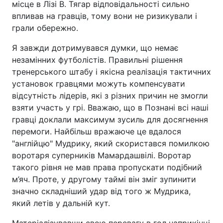
місце в Лізі В. Тягар відповідальності сильно
впливав на гравців, тому вони не ризикували і
грали обережно.
Я завжди дотримувався думки, що немає
незамінних футболістів. Правильні рішення
тренерського штабу і якісна реалізація тактичних
установок гравцями можуть компенсувати
відсутність лідерів, які з різних причин не змогли
взяти участь у грі. Вважаю, що в Познані всі наші
гравці доклали максимум зусиль для досягнення
перемоги. Найбільш вражаюче це вдалося
"англійцю" Мудрику, який скористався помилкою
воротаря суперників Мамардашвілі. Воротар
такого рівня не мав права пропускати подібний
м’яч. Проте, у другому таймі він зміг зупинити
значно складніший удар від того ж Мудрика,
який летів у дальній кут.
Матеріалізувавши свою перевагу в гол наприкінці