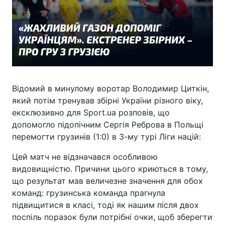
Відомий в минулому воротар Володимир Циткін,
який потім тренував збірні України різного віку,
ексклюзивно для Sport.ua розповів, що
допомогло підопічним Сергія Реброва в Польщі
перемогти грузинів (1:0) в 3-му турі Ліги націй:
Цей матч не відзначався особливою
видовищністю. Причини цього криються в тому,
що результат мав величезне значення для обох
команд: грузинська команда прагнула
підвищитися в класі, тоді як нашим після двох
поспіль поразок були потрібні очки, щоб зберегти