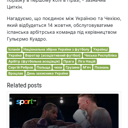
Циткін.
Нагадуємо, що поєдинок між Україною та Чехією,
який відбудеться 14 жовтня, обслуговуватиме
іспанська арбітрська команда під керівництвом
Гульєрмо Куадро.
Іспанія
Національна збірна України з футболу
Українці
Україна
Воротар (асоціативний футбол)
Чеська Республіка
Арбітр (футбольна асоціація)
Прага
Ліга Націй
Сергій Ребров
Польща
чехи
Грузини
М'яч
Познань
Вроцлав
День захисника України
Related posts