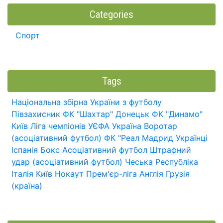
Categories
Спорт
Tags
Національна збірна України з футболу
Півзахисник
ФК "Шахтар" Донецьк
ФК "Динамо"
Київ
Ліга чемпіонів УЄФА
Україна
Воротар
(асоціативний футбол)
ФК "Реал Мадрид
Українці
Іспанія
Бокс
Асоціативний футбол
Штрафний
удар (асоціативний футбол)
Чеська Республіка
Італія
Київ
Нокаут
Прем'єр-ліга
Англія
Грузія
(країна)