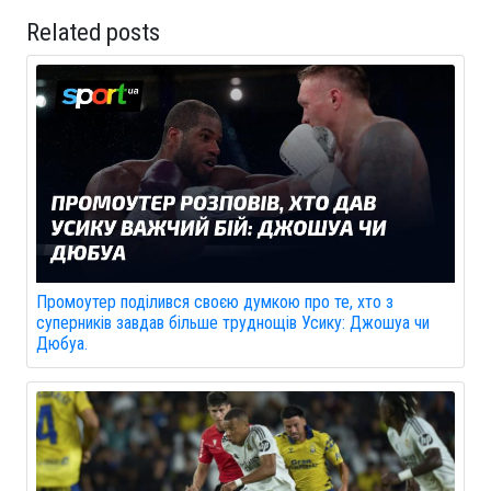
Related posts
Промоутер поділився своєю думкою про те, хто з
суперників завдав більше труднощів Усику: Джошуа чи
Дюбуа.