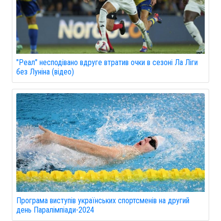
"Реал" несподівано вдруге втратив очки в сезоні Ла Ліги
без Луніна (відео)
Програма виступів українських спортсменів на другий
день Паралімпіади-2024