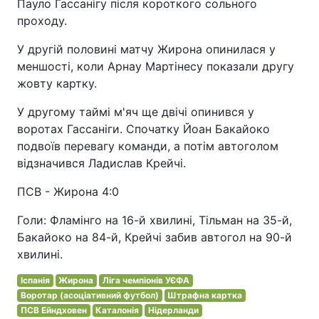
Пауло Гассанігу після короткого сольного
проходу.
У другій половині матчу Жирона опинилася у
меншості, коли Арнау Мартінесу показали другу
жовту картку.
У другому таймі м'яч ще двічі опинився у
воротах Гассаніги. Спочатку Йоан Бакайоко
подвоїв перевагу команди, а потім автоголом
відзначився Ладислав Крейчі.
ПСВ - Жирона 4:0
Голи: Фламінго на 16-й хвилині, Тільман на 35-й,
Бакайоко на 84-й, Крейчі забив автогол на 90-й
хвилині.
Іспанія
Жирона
Ліга чемпіонів УЄФА
Воротар (асоціативний футбол)
Штрафна картка
ПСВ Ейндховен
Каталонія
Нідерланди