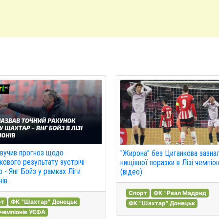
звучив прогноз щодо
"Жирона" без Циганкова зазна
кового результату зустрічі
нищівної поразки в Лізі чемпіон
 - Янг Бойз у рамках Ліги
(відео)
ів.
Спорт
ФК "Реал Мадрид
рт
ФК "Шахтар" Донецьк
ФК "Шахтар" Донецьк
 чемпіонів УЄФА