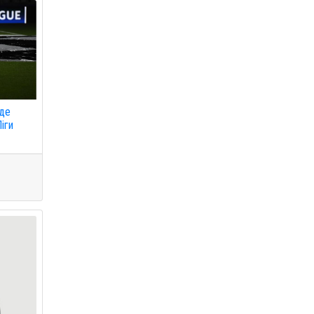
 де
іги