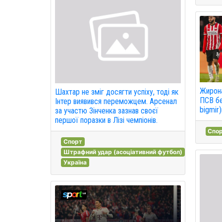
Жирона
Шахтар не зміг досягти успіху, тоді як
ПСВ бе
Інтер виявився переможцем. Арсенал
bigmir)
за участю Зінченка зазнав своєї
першої поразки в Лізі чемпіонів.
Спо
Спорт
Штрафний удар (асоціативний футбол)
Україна