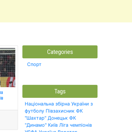
Categories
Спорт
Tags
ла
ів
Національна збірна України з
футболу
Півзахисник
ФК
"Шахтар" Донецьк
ФК
"Динамо" Київ
Ліга чемпіонів