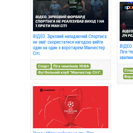
ВІДЕО. Зірковий нападаючий Спортінга
не зміг скористатися нагодою вийти
ВІДЕО.
один на один з воротарем Манчестер
Ліги Ч
Сіті.
хвилині
Спорт
Ліга чемпіонів УЄФА
Спо
Футбольний клуб "Манчестер Сіті".
Воро