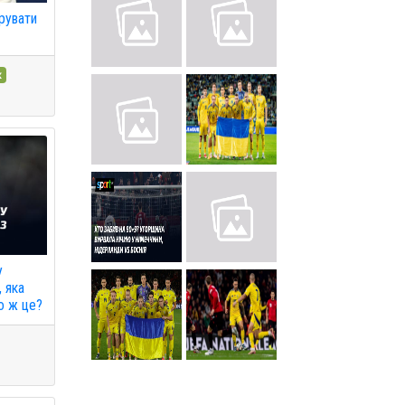
рувати
к
у
, яка
о ж це?