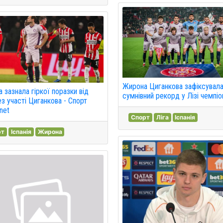
Жирона Циганкова зафіксувал
 зазнала гіркої поразки від
сумнівний рекорд у Лізі чемпіон
з участі Циганкова - Спорт
net
Спорт
Ліга
Іспанія
рт
Іспанія
Жирона