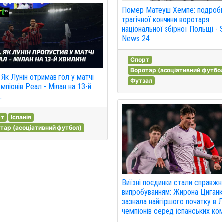
Помер Матеуш Хемпе: подроб
трагічної кончини воротаря
національної збірної Польщі - 
News 24
Спорт
Воротар (асоціативний футбо
 Як Лунін отримав гол у матчі
Футзал
емпіонів Реал - Мілан на 13-й
.
рт
Іспанія
тар (асоціативний футбол)
Виїзні поєдинки стали справжн
випробуванням: Жирона Циган
зазнала найгіршого початку в Л
чемпіонів серед іспанських ко