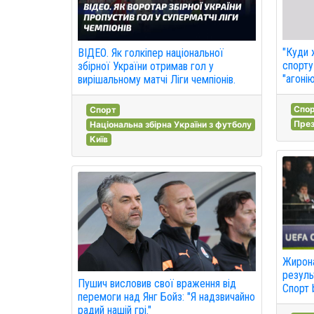
"Куди 
ВІДЕО. Як голкіпер національної
спорту
збірної України отримав гол у
"агоні
вирішальному матчі Ліги чемпіонів.
Спо
Спорт
През
Національна збірна України з футболу
Київ
Жирона
результ
Пушич висловив свої враження від
Спорт 
перемоги над Янг Бойз: "Я надзвичайно
радий нашій грі."