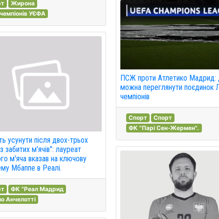
рт
Жирона
 чемпіонів УЄФА
ПСЖ проти Атлетико Мадрид:
можна переглянути поєдинок Л
чемпіонів
Спорт
Спорт
ФК "Парі Сен-Жермен".
ь усунути після двох-трьох
з забитих м'ячів": лауреат
го м'яча вказав на ключову
му Мбаппе в Реалі.
рт
ФК "Реал Мадрид
о Анчелотті