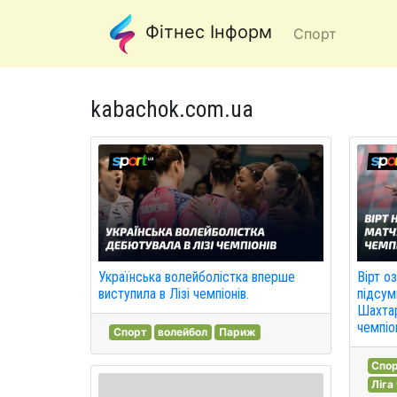
Фітнес Інформ
Спорт
kabachok.com.ua
Українська волейболістка вперше
Вірт о
виступила в Лізі чемпіонів.
підсум
Шахтар
чемпіон
Спорт
волейбол
Париж
Спо
Ліга