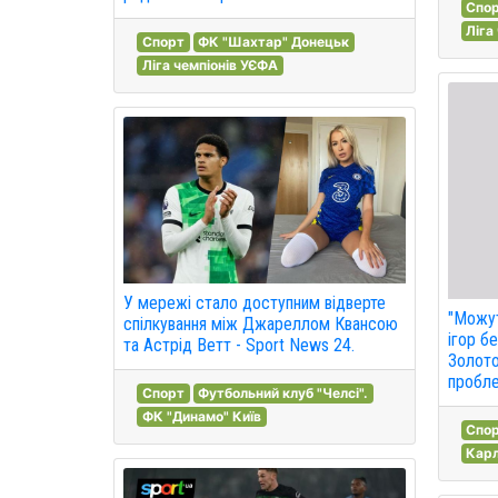
Спо
Ліга
Спорт
ФК "Шахтар" Донецьк
Ліга чемпіонів УЄФА
У мережі стало доступним відверте
"Можут
спілкування між Джареллом Квансою
ігор бе
та Астрід Ветт - Sport News 24.
Золото
пробле
Спорт
Футбольний клуб "Челсі".
ФК "Динамо" Київ
Спо
Карл