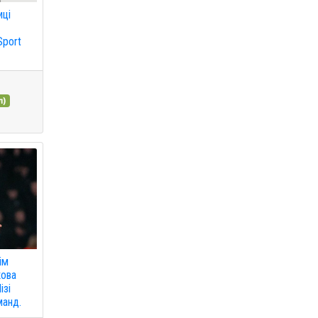
иці
Sport
л)
ім
кова
ізі
манд.