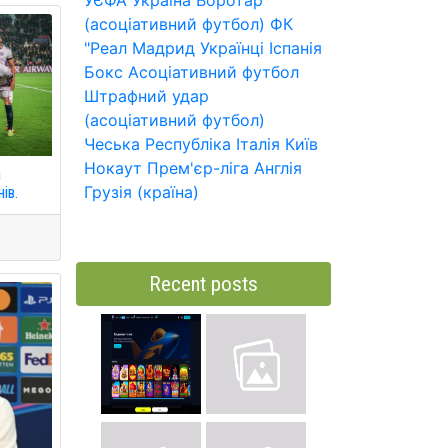
УЄФА
Україна
Воротар
(асоціативний футбол)
ФК
"Реал Мадрид
Українці
Іспанія
Бокс
Асоціативний футбол
Штрафний удар
(асоціативний футбол)
Чеська Республіка
Італія
Київ
Нокаут
Прем'єр-ліга
Англія
а
Грузія (країна)
ів.
Recent posts