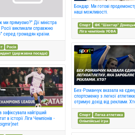
Бондар: Ми готові продемонст
наші можливості.
ж ми прямуємо?" Дії міністра
Спорт
ФК "Шахтар" Донець
 Росії викликали справжню
Ліга чемпіонів УЄФА
ю" серед громадян країни.
рт
Росія
идент (державна посада)
Бех-Романчук вказала на єдин
спортсменку з легкої атлетики
отримує дохід від реклами. Хт
 зафіксувала найгірший
Спорт
Легка атлетика
ат в історії Ліги Чемпіонів -
Олімпійські ігри
bigmir)net