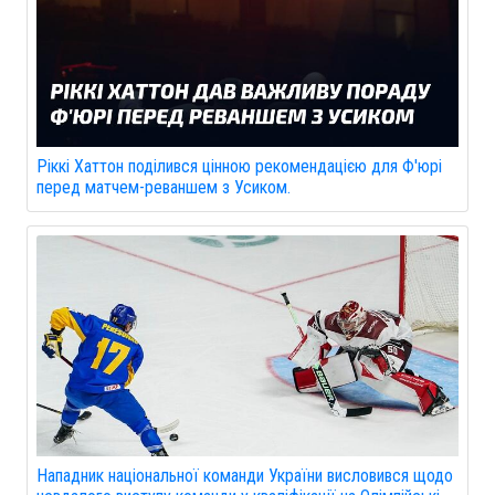
Ріккі Хаттон поділився цінною рекомендацією для Ф'юрі
перед матчем-реваншем з Усиком.
Нападник національної команди України висловився щодо