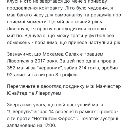
клубі ніхто не звертався до мене з приводу
продовження контракту. Літо було чудовим, я
мав багато часу для самоаналізу та роздумів про
приємні моменти. Це мій заключний рік у
Ліверпулі, і я прагну насолодитися кожною
миттю. Відчуваю, що можу грати у футбол без
обмежень - побачимо, що принесе наступний рік.
Зазначимо, що Мохамед Салах є гравцем
Ліверпуля з 2017 року. За цей період він провів
352 матчі за "червоних", забив 214 голів, зробив
92 асисти та виграв 8 трофеїв.
Перегляньте відеоогляд поєдинку між Манчестер
Юнайтед та Ліверпулем.
Звертаємо увагу, що свій наступний матч
"Ліверпуль" зіграє 14 вересня в рамках Прем'єр-
ліги проти "Ноттінгем Форест". Початок зустрічі
заплановано на 17:00.