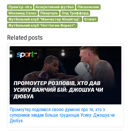
Прем'єр-ліга
Асоціативний футбол
Півзахисник
Мохамед Салах
Ліверпуль
Олд Траффорд
Футбольний клуб "Манчестер Юнайтед".
Єгипет
Футбольний клуб "Ноттінгем Форест".
Related posts
Промоутер поділився своєю думкою про те, хто з
суперників завдав більше труднощів Усику: Джошуа чи
Дюбуа.