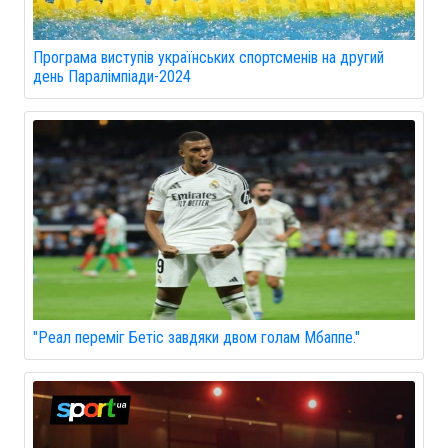
Програма виступів українських спортсменів на другий
день Паралімпіади-2024
"Реал переміг Бетіс завдяки двом голам Мбаппе."