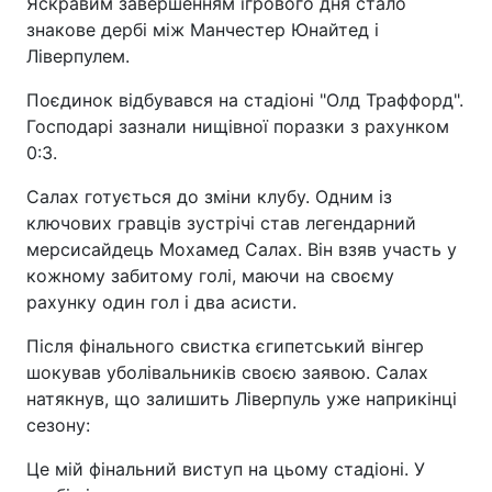
Яскравим завершенням ігрового дня стало
знакове дербі між Манчестер Юнайтед і
Ліверпулем.
Поєдинок відбувався на стадіоні "Олд Траффорд".
Господарі зазнали нищівної поразки з рахунком
0:3.
Салах готується до зміни клубу. Одним із
ключових гравців зустрічі став легендарний
мерсисайдець Мохамед Салах. Він взяв участь у
кожному забитому голі, маючи на своєму
рахунку один гол і два асисти.
Після фінального свистка єгипетський вінгер
шокував уболівальників своєю заявою. Салах
натякнув, що залишить Ліверпуль уже наприкінці
сезону:
Це мій фінальний виступ на цьому стадіоні. У