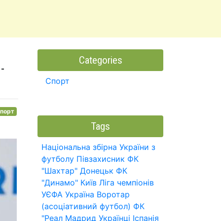
Categories
-
Спорт
порт
Tags
Національна збірна України з
футболу
Півзахисник
ФК
"Шахтар" Донецьк
ФК
"Динамо" Київ
Ліга чемпіонів
УЄФА
Україна
Воротар
(асоціативний футбол)
ФК
"Реал Мадрид
Українці
Іспанія