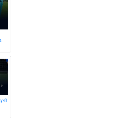
а
унії
.