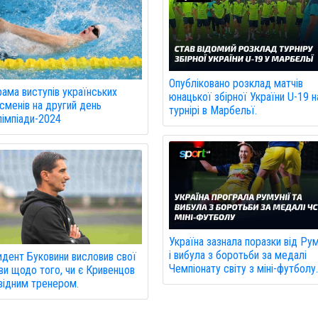
Опубліковано розклад матчів
ама виступів українських
юнацької збірної України U-19 н
сменів на другий день
турнірі в Марбельї.
імпіади-2024
Україна зазнала поразки від Рум
і вибула з боротьби за медалі
дент Буковини висловив свої
Чемпіонату світу з міні-футболу
ви щодо того, чи є Кривенцов
відним тренером.