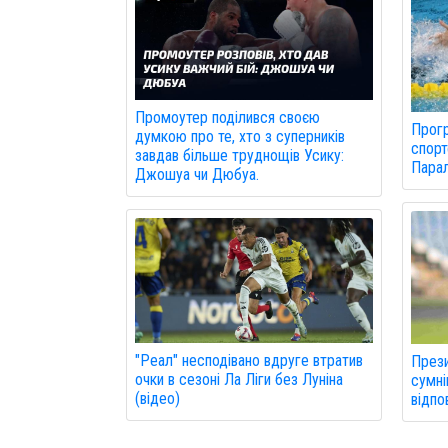
Промоутер поділився своєю
Прогр
думкою про те, хто з суперників
спорт
завдав більше труднощів Усику:
Парал
Джошуа чи Дюбуа.
"Реал" несподівано вдруге втратив
Прези
очки в сезоні Ла Ліги без Луніна
сумні
(відео)
відпо