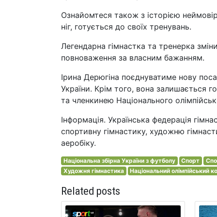
Ознайомтеся також з історією неймовір
ніг, готується до своїх тренувань.
Легендарна гімнастка та тренерка змін
повноваження за власним бажанням.
Ірина Дерюгіна поєднуватиме нову поса
України. Крім того, вона залишається г
та членкинею Національного олімпійськ
Інформація. Українська федерація гімна
спортивну гімнастику, художню гімнасти
аеробіку.
Національна збірна України з футболу
Спорт
Спо
Художня гімнастика
Національний олімпійський к
Related posts