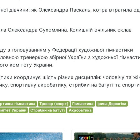
ної дівчини: як Олександра Паскаль, котра втратила од
ила Олександра Сухомлина. Колишній очільник склав
ду з головуванням у Федерації художньої гімнастики
оловною тренеркою збірної України з художньої гімнаст
ого комітету України.
стики координує шість різних дисциплін: чоловічу та жі
ку, спортивну акробатику, стрибки на батуті та спорт
ртивна гімнастика
Тренер (спорт)
Гімнастика
Ірина Дерюгіна
омітет України
Стрибки на батуті
Акробатика