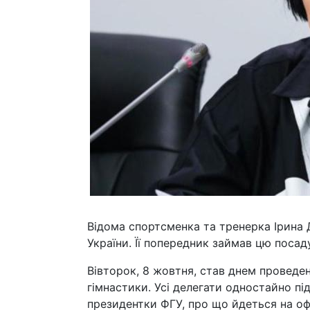
Відома спортсменка та тренерка Ірина 
України. Її попередник займав цю посаду
Вівторок, 8 жовтня, став днем проведен
гімнастики. Усі делегати одностайно пі
президентки ФГУ, про що йдеться на офі