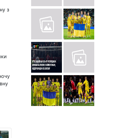
ну з
ики
ночу
ивну