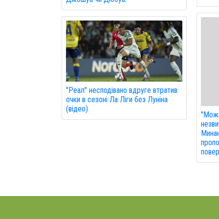
"Реал" несподівано вдруге втратив
очки в сезоні Ла Ліги без Луніна
(відео)
"Можл
незви
Минаю
пропо
повер