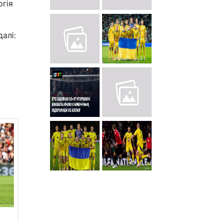
ргія
алі: