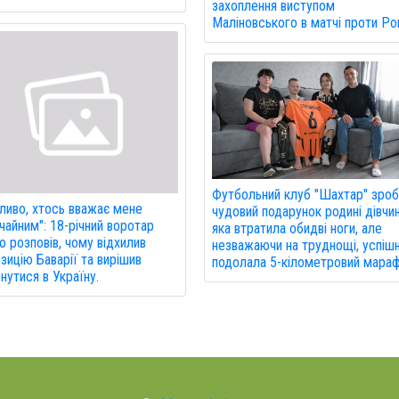
захоплення виступом
Маліновського в матчі проти Ро
Футбольний клуб "Шахтар" зроб
иво, хтось вважає мене
чудовий подарунок родині дівчин
чайним": 18-річний воротар
яка втратила обидві ноги, але
 розповів, чому відхилив
незважаючи на труднощі, успіш
зицію Баварії та вирішив
подолала 5-кілометровий мараф
нутися в Україну.