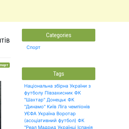
Categories
тів
Спорт
порт
Tags
Національна збірна України з
футболу
Півзахисник
ФК
"Шахтар" Донецьк
ФК
"Динамо" Київ
Ліга чемпіонів
УЄФА
Україна
Воротар
(асоціативний футбол)
ФК
"Реал Мадрид
Українці
Іспанія