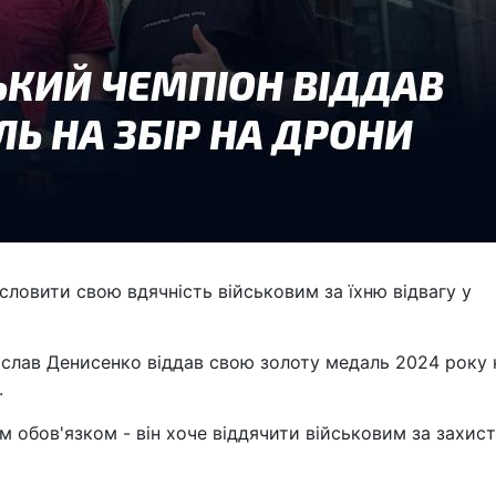
ловити свою вдячність військовим за їхню відвагу у
ослав Денисенко віддав свою золоту медаль 2024 року 
.
 обов'язком - він хоче віддячити військовим за захист