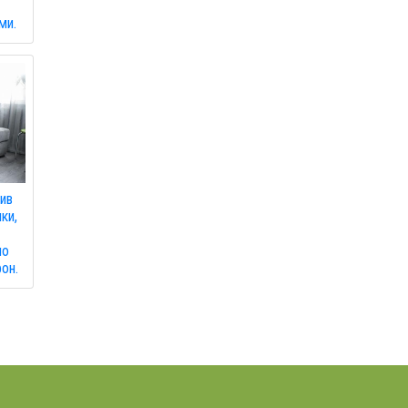
ми.
ив
ки,
но
он.