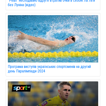
"Реал" несподівано вдруге втратив очки в сезоні Ла Ліги
без Луніна (відео)
Програма виступів українських спортсменів на другий
день Паралімпіади-2024