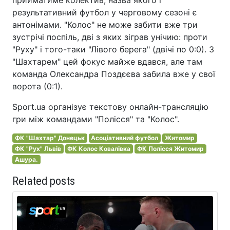
результативний футбол у черговому сезоні є
антонімами. "Колос" не може забити вже три
зустрічі поспіль, дві з яких зіграв унічию: проти
"Руху" і того-таки "Лівого берега" (двічі по 0:0). З
"Шахтарем" цей фокус майже вдався, але там
команда Олександра Поздєєва забила вже у свої
ворота (0:1).
Sport.ua організує текстову онлайн-трансляцію
гри між командами "Полісся" та "Колос".
ФК "Шахтар" Донецьк
Асоціативний футбол
Житомир
ФК "Рух" Львів
ФК Колос Ковалівка
ФК Полісся Житомир
Ашура.
Related posts