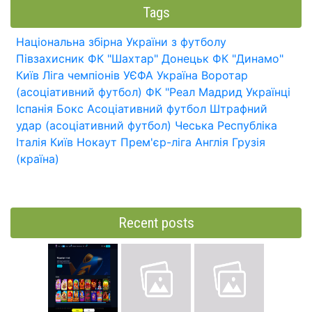
Tags
Національна збірна України з футболу
Півзахисник
ФК "Шахтар" Донецьк
ФК "Динамо"
Київ
Ліга чемпіонів УЄФА
Україна
Воротар
(асоціативний футбол)
ФК "Реал Мадрид
Українці
Іспанія
Бокс
Асоціативний футбол
Штрафний
удар (асоціативний футбол)
Чеська Республіка
Італія
Київ
Нокаут
Прем'єр-ліга
Англія
Грузія
(країна)
Recent posts