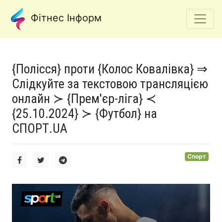
Фітнес Інформ
{Полісся} проти {Колос Ковалівка} ⇒
Слідкуйте за текстовою трансляцією
онлайн ≻ {Прем'єр-ліга} ≺
{25.10.2024} ≻ {Футбол} на
СПОРТ.UA
Спорт