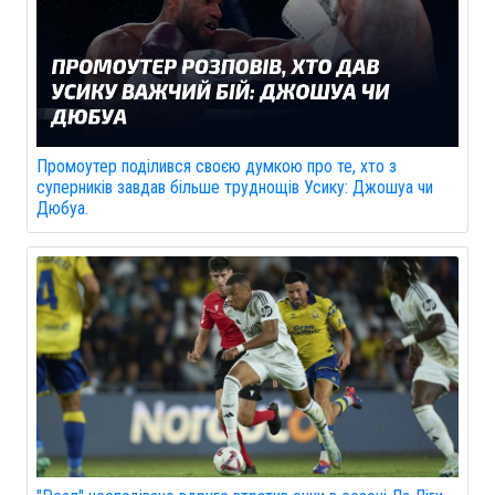
Промоутер поділився своєю думкою про те, хто з
суперників завдав більше труднощів Усику: Джошуа чи
Дюбуа.