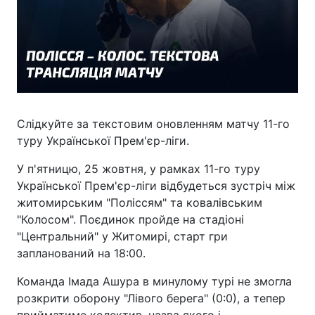
Слідкуйте за текстовим оновленням матчу 11-го
туру Української Прем'єр-ліги.
У п'ятницю, 25 жовтня, у рамках 11-го туру
Української Прем'єр-ліги відбудеться зустріч між
житомирським "Поліссям" та ковалівським
"Колосом". Поєдинок пройде на стадіоні
"Центральний" у Житомирі, старт гри
запланований на 18:00.
Команда Імада Ашура в минулому турі не змогла
розкрити оборону "Лівого берега" (0:0), а тепер
прийматиме колектив, назва якого і